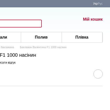
Укр
Рус
Мій кошик
іали
Полив
Плівка
 баклажана
Баклажан Валентина F1 1000 насінин
F1 1000 насінин
сати відгук