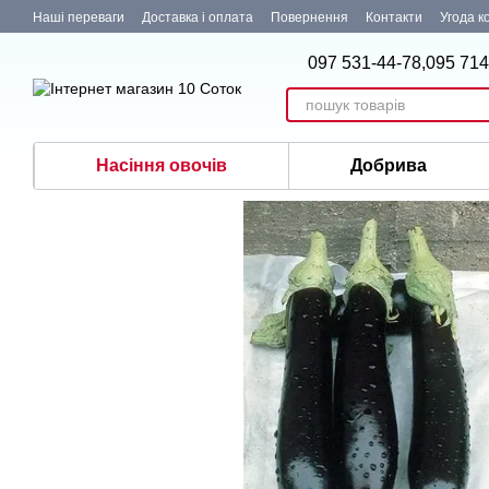
Перейти до основного контенту
Наші переваги
Доставка і оплата
Повернення
Контакти
Угода к
097 531-44-78,
095 714
Насіння овочів
Добрива