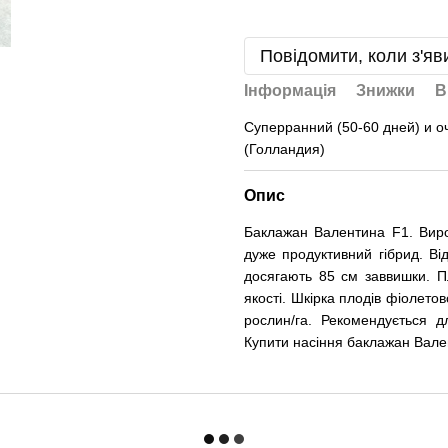
Повідомити, коли з'яв
Інформація
Знижки
В
Суперранний (50-60 дней) и о
(Голландия)
Опис
Баклажан Валентина F1. Вироб
дуже продуктивний гібрид. Ві
досягають 85 см заввишки. Пл
якості. Шкірка плодів фіолетов
рослин/га. Рекомендується д
Купити насіння баклажан Вален