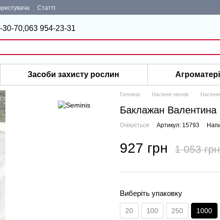
ористувача
Статті
-30-70,
063 954-23-31
Засоби захисту рослин
Агроматер
Головна
Насіння овочів
Насіння
Баклажан Валентина 
Очікується
Артикул: 15793
Напи
927 грн
1 053 грн
Виберіть упаковку
20
100
250
1000