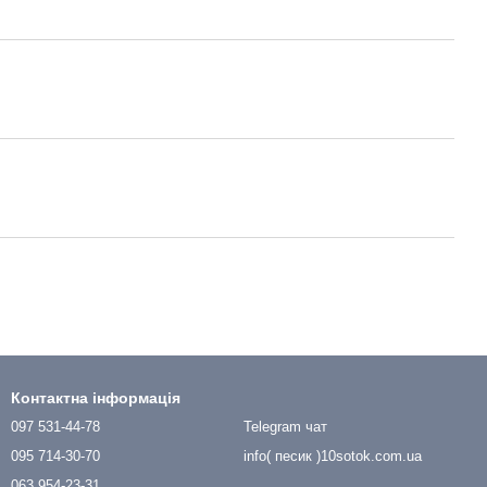
Контактна інформація
097 531-44-78
Telegram чат
095 714-30-70
info( песик )10sotok.com.ua
063 954-23-31