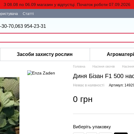
З 08.08 по 06.09 магазин у відпустці. Початок роботи 07.09.2026
ористувача
Статті
-30-70,
063 954-23-31
Засоби захисту рослин
Агроматер
Головна
Насіння овочів
Насіння
Диня Бізан F1 500 на
Немає в наявності
Артикул: 1492
0 грн
Виберіть упаковку