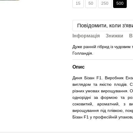
15
50
250
500
Повідомити, коли з'яв
Інформація
Знижки
В
Дуже ранній гібрид із чудовим
Голландія.
Опис
Диня Бізан F1. Виробник Енз
виглядом та якістю плодів. С
різних умовах вирощування. О
однорідні за формою та роз
соковитий, ароматний, з в
вирощування під плівкою, покр
Бізан F1 у професійній упаковц