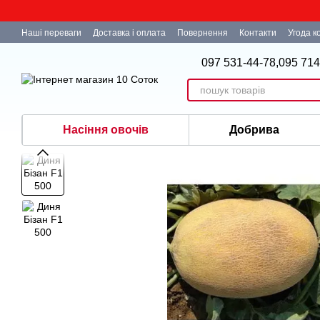
Перейти до основного контенту
Наші переваги
Доставка і оплата
Повернення
Контакти
Угода к
097 531-44-78,
095 714
Насіння овочів
Добрива