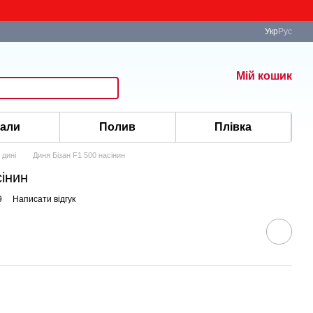
Укр
Рус
Мій кошик
іали
Полив
Плівка
 дині
Диня Бізан F1 500 насінин
сінин
9
Написати відгук