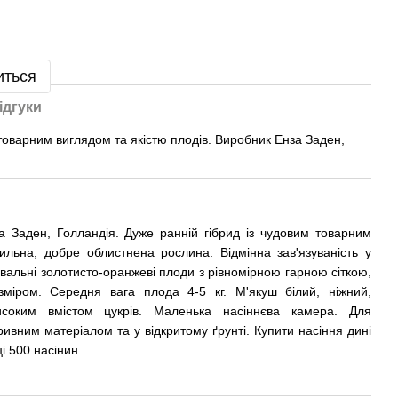
иться
ідгуки
 товарним виглядом та якістю плодів. Виробник Енза Заден,
а Заден, Голландія. Дуже ранній гібрид із чудовим товарним
ильна, добре облистнена рослина. Відмінна зав'язуваність у
вальні золотисто-оранжеві плоди з рівномірною гарною сіткою,
міром. Середня вага плода 4-5 кг. М'якуш білий, ніжний,
исоким вмістом цукрів. Маленька насіннєва камера. Для
ивним матеріалом та у відкритому ґрунті. Купити насіння дині
і 500 насінин.