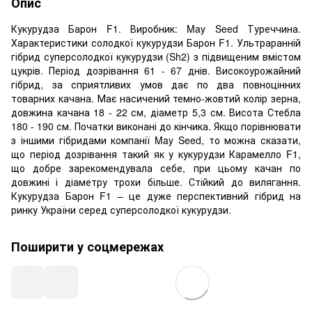
Опис
Кукурудза Барон F1. Виробник: May Seed Туреччина.
Характеристики солодкої кукурудзи Барон F1. Ультраранній
гібрид суперсолодкої кукурудзи (Sh2) з підвищеним вмістом
цукрів. Період дозрівання 61 - 67 днів. Високоурожайний
гібрид, за сприятливих умов дає по два повноцінних
товарних качана. Має насичений темно-жовтий колір зерна,
довжина качана 18 - 22 см, діаметр 5,3 см. Висота Стебла
180 - 190 см. Початки виконані до кінчика. Якщо порівнювати
з іншими гібридами компанії May Seed, то можна сказати,
що період дозрівання такий як у кукурудзи Карамелло F1,
що добре зарекомендувала себе, при цьому качан по
довжині і діаметру трохи більше. Стійкий до вилягання.
Кукурудза Барон F1 – це дуже перспективний гібрид на
ринку України серед суперсолодкої кукурудзи.
Поширити у соцмережах