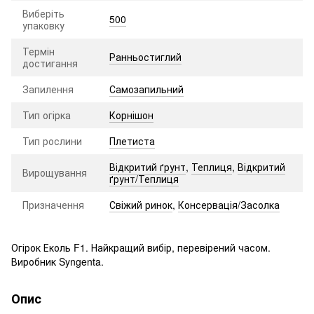
Виберіть
500
упаковку
Термін
Ранньостиглий
достигання
Запилення
Самозапильний
Тип огірка
Корнішон
Тип рослини
Плетиста
Відкритий ґрунт
,
Теплиця
,
Відкритий
Вирощування
ґрунт/Теплиця
Призначення
Свіжий ринок
,
Консервація/Засолка
Огірок Еколь F1. Найкращий вибір, перевірений часом.
Виробник Syngenta.
Опис