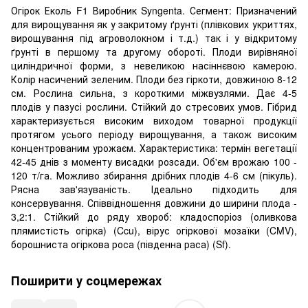
Огірок Еколь F1 Виробник Syngenta. Сегмент: Призначений
для вирощування як у закритому ґрунті (плівкових укриттях,
вирощування під агроволокном і т.д.) так і у відкритому
ґрунті в першому та другому обороті. Плоди вирівняної
циліндричної форми, з невеликою насіннєвою камерою.
Колір насичений зеленим. Плоди без гіркоти, довжиною 8-12
см. Рослина сильна, з короткими міжвузлями. Дає 4-5
плодів у пазусі рослини. Стійкий до стресових умов. Гібрид
характеризується високим виходом товарної продукції
протягом усього періоду вирощування, а також високим
концентрованим урожаєм. Характеристика: термін вегетації
42-45 днів з моменту висадки розсади. Об'єм врожаю 100 -
120 т/га. Можливо збирання дрібних плодів 4-6 см (пікуль).
Рясна зав'язуваність. Ідеально підходить для
консервування. Співвідношення довжини до ширини плода -
3,2:1. Стійкий до ряду хвороб: кладоспоріоз (оливкова
плямистість огірка) (Ccu), вірус огіркової мозаїки (CMV),
борошниста огіркова роса (південна раса) (Sf).
Поширити у соцмережах