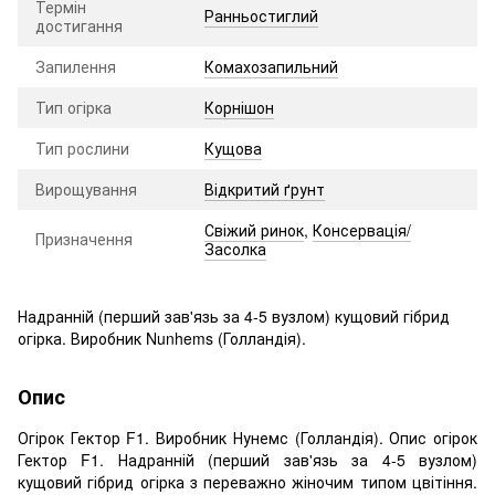
Термін
Ранньостиглий
достигання
Запилення
Комахозапильний
Тип огірка
Корнішон
Тип рослини
Кущова
Вирощування
Відкритий ґрунт
Свіжий ринок
,
Консервація/
Призначення
Засолка
Надранній (перший зав'язь за 4-5 вузлом) кущовий гібрид
огірка. Виробник Nunhems (Голландія).
Опис
Огірок Гектор F1. Виробник Нунемс (Голландія). Опис огірок
Гектор F1. Надранній (перший зав'язь за 4-5 вузлом)
кущовий гібрид огірка з переважно жіночим типом цвітіння.