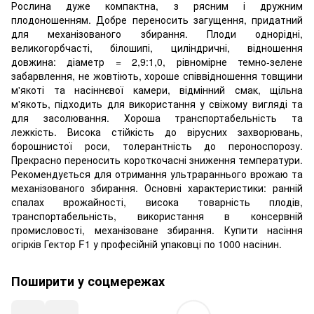
Рослина дуже компактна, з рясним і дружним
плодоношенням. Добре переносить загущення, придатний
для механізованого збирання. Плоди однорідні,
великогорбчасті, білошипі, циліндричні, відношення
довжина: діаметр = 2,9:1,0, рівномірне темно-зелене
забарвлення, не жовтіють, хороше співвідношення товщини
м'якоті та насіннєвої камери, відмінний смак, щільна
м'якоть, підходить для використання у свіжому вигляді та
для засолювання. Хороша транспортабельність та
лежкість. Висока стійкість до вірусних захворювань,
борошнистої роси, толерантність до пероноспорозу.
Прекрасно переносить короткочасні зниження температури.
Рекомендується для отримання ультрараннього врожаю та
механізованого збирання. Основні характеристики: ранній
спалах врожайності, висока товарність плодів,
транспортабельність, використання в консервній
промисловості, механізоване збирання. Купити насіння
огірків Гектор F1 у професійній упаковці по 1000 насінин.
Поширити у соцмережах