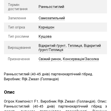
Термін
Ранньостиглий
достигання
Запилення
Самозапильний
Тип огірка
Корнішон
Тип рослини
Кущова
Відкритий ґрунт
,
Теплиця
,
Відкритий
Вирощування
ґрунт/Теплиця
Призначення
Свіжий ринок
,
Консервація/Засолка
Ранньостиглий (40-45 днів) партенокарпічний гібрид.
Виробник: Rijk Zwaan (Голландія)
Опис
Огірок Компоніст F1. Виробник Rijk Zwaan (Голландія). Опис:
Ранньостиглий (40-45 днів) партенокарпічний гібрид з
досить значним потенціалом врожайності. Відмінно