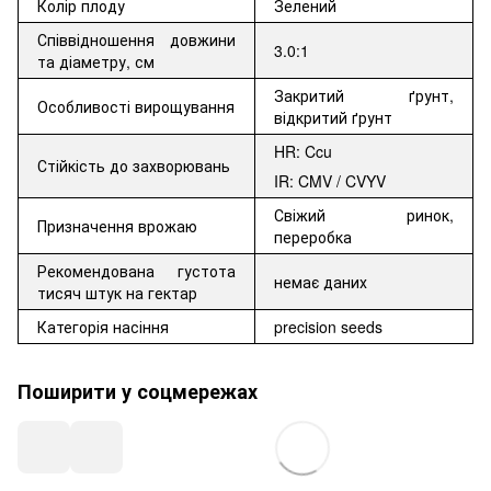
Колір плоду
Зелений
Співвідношення довжини
3.0:1
та діаметру, см
Закритий ґрунт,
Особливості вирощування
відкритий ґрунт
HR: Ccu
Стійкість до захворювань
IR: CMV / CVYV
Свіжий ринок,
Призначення врожаю
переробка
Рекомендована густота
немає даних
тисяч штук на гектар
Категорія насіння
precision seeds
Поширити у соцмережах