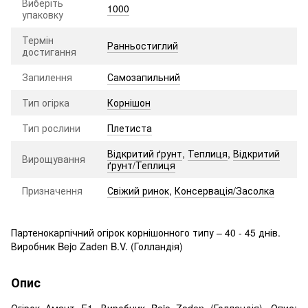
Виберіть
1000
упаковку
Термін
Ранньостиглий
достигання
Запилення
Самозапильний
Тип огірка
Корнішон
Тип рослини
Плетиста
Відкритий ґрунт
,
Теплиця
,
Відкритий
Вирощування
ґрунт/Теплиця
Призначення
Свіжий ринок
,
Консервація/Засолка
Партенокарпічний огірок корнішонного типу – 40 - 45 днів.
Виробник Bejo Zaden B.V. (Голландія)
Опис
Огірок Амант F1. Виробник Bejo Zaden (Голландія). Опис: