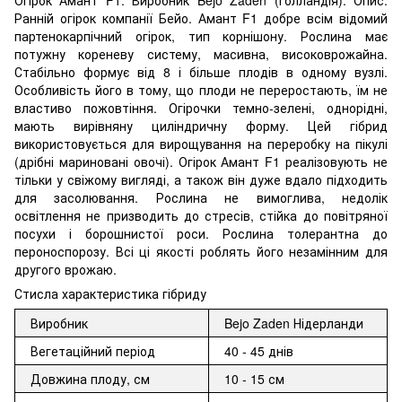
Ранній огірок компанії Бейо. Амант F1 добре всім відомий
партенокарпічний огірок, тип корнішону. Рослина має
потужну кореневу систему, масивна, високоврожайна.
Стабільно формує від 8 і більше плодів в одному вузлі.
Особливість його в тому, що плоди не переростають, їм не
властиво пожовтіння. Огірочки темно-зелені, однорідні,
мають вирівняну циліндричну форму. Цей гібрид
використовується для вирощування на переробку на пікулі
(дрібні мариновані овочі). Огірок Амант F1 реалізовують не
тільки у свіжому вигляді, а також він дуже вдало підходить
для засолювання. Рослина не вимоглива, недолік
освітлення не призводить до стресів, стійка до повітряної
посухи і борошнистої роси. Рослина толерантна до
пероноспорозу. Всі ці якості роблять його незамінним для
другого врожаю.
Стисла характеристика гібриду
Виробник
Bejo Zaden Нідерланди
Вегетаційний період
40 - 45 днів
Довжина плоду, см
10 - 15 см