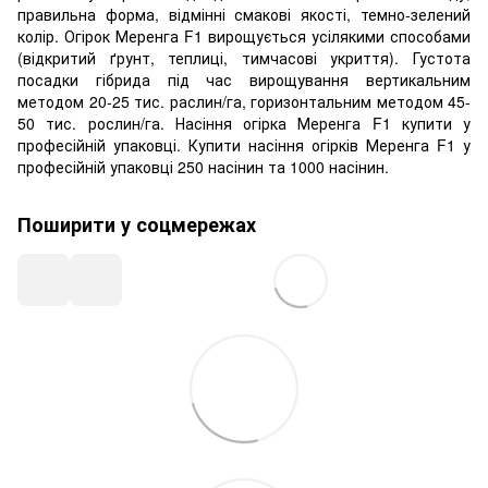
правильна форма, відмінні смакові якості, темно-зелений
колір. Огірок Меренга F1 вирощується усілякими способами
(відкритий ґрунт, теплиці, тимчасові укриття). Густота
посадки гібрида під час вирощування вертикальним
методом 20-25 тис. раслин/га, горизонтальним методом 45-
50 тис. рослин/га. Насіння огірка Меренга F1 купити у
професійній упаковці. Купити насіння огірків Меренга F1 у
професійній упаковці 250 насінин та 1000 насінин.
Поширити у соцмережах