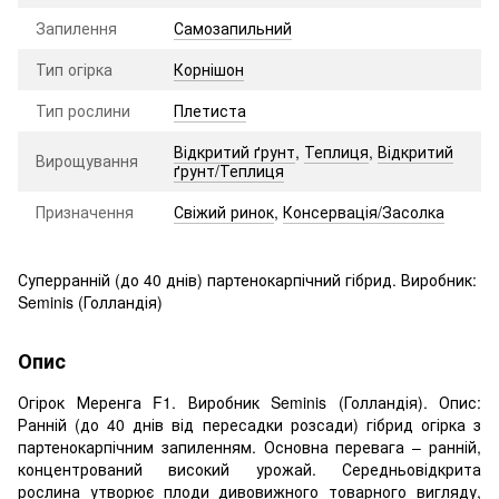
Запилення
Самозапильний
Тип огірка
Корнішон
Тип рослини
Плетиста
Відкритий ґрунт
,
Теплиця
,
Відкритий
Вирощування
ґрунт/Теплиця
Призначення
Свіжий ринок
,
Консервація/Засолка
Суперранній (до 40 днів) партенокарпічний гібрид. Виробник:
Seminis (Голландія)
Опис
Огірок Меренга F1. Виробник Seminis (Голландія). Опис:
Ранній (до 40 днів від пересадки розсади) гібрид огірка з
партенокарпічним запиленням. Основна перевага – ранній,
концентрований високий урожай. Середньовідкрита
рослина утворює плоди дивовижного товарного вигляду,