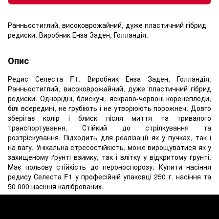
Ранньостиглий, високоврожайний, дуже пластичний гібрид
редиски. Виробник Енза Заден, Голландія.
Опис
Редис Селеста F1. Виробник Енза Заден, Голландія.
Ранньостиглий, високоврожайний, дуже пластичний гібрид
редиски. Однорідні, блискучі, яскраво-червоні коренеплоди,
білі всередині, не грубіють і не утворюють порожнеч. Довго
зберігає колір і блиск після миття та тривалого
транспортування. Стійкий до стрілкування та
розтріскування. Підходить для реалізації як у пучках, так і
на вагу. Унікальна стресостійкість, може вирощуватися як у
захищеному ґрунті взимку, так і влітку у відкритому ґрунті.
Має польову стійкість до пероноспорозу. Купити насіння
редису Селеста F1 у професійній упаковці 250 г. насіння та
50 000 насіння каліброваних.