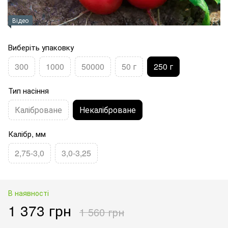
Відео
Виберіть упаковку
300
1000
50000
50 г
250 г
Тип насіння
Каліброване
Некаліброване
Калібр, мм
2,75-3,0
3,0-3,25
В наявності
1 373 грн
1 560 грн