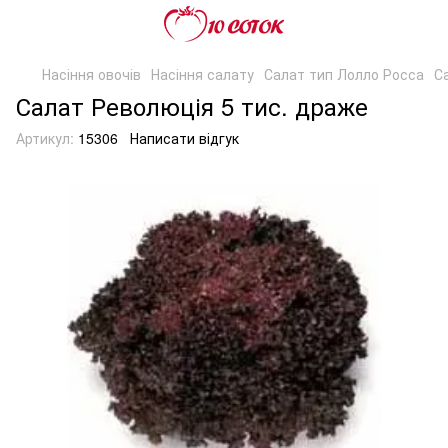
Насіння овочів
Насіння салату
Салат тип Лолло Росса
С
Салат Революція 5 тис. драже
Артикул:
15306
Написати відгук