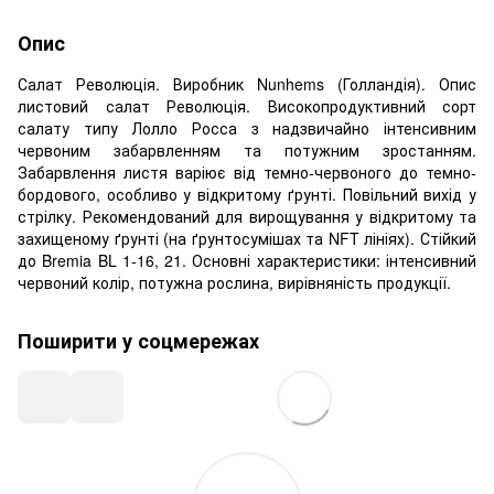
Опис
Салат Революція. Виробник Nunhems (Голландія). Опис
листовий салат Революція. Високопродуктивний сорт
салату типу Лолло Росса з надзвичайно інтенсивним
червоним забарвленням та потужним зростанням.
Забарвлення листя варіює від темно-червоного до темно-
бордового, особливо у відкритому ґрунті. Повільний вихід у
стрілку. Рекомендований для вирощування у відкритому та
захищеному ґрунті (на ґрунтосумішах та NFT лініях). Стійкий
до Bremia BL 1-16, 21. Основні характеристики: інтенсивний
червоний колір, потужна рослина, вирівняність продукції.
Поширити у соцмережах