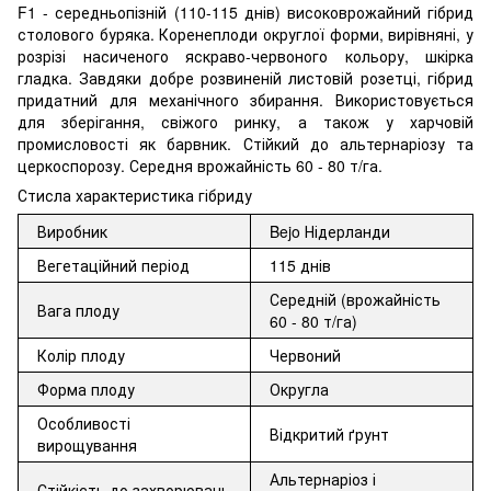
F1 - середньопізній (110-115 днів) високоврожайний гібрид
столового буряка. Коренеплоди округлої форми, вирівняні, у
розрізі насиченого яскраво-червоного кольору, шкірка
гладка. Завдяки добре розвиненій листовій розетці, гібрид
придатний для механічного збирання. Використовується
для зберігання, свіжого ринку, а також у харчовій
промисловості як барвник. Стійкий до альтернаріозу та
церкоспорозу. Середня врожайність 60 - 80 т/га.
Стисла характеристика гібриду
Виробник
Bejo Нідерланди
Вегетаційний період
115 днів
Середній (врожайність
Вага плоду
60 - 80 т/га)
Колір плоду
Червоний
Форма плоду
Округла
Особливості
Відкритий ґрунт
вирощування
Альтернаріоз і
Стійкість до захворювань