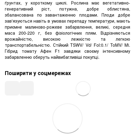
ґрунтах, у короткому циклі. Рослина має вегетативно-
генеративний ріст, потужна, добре облистяна,
збалансована по завантаженню плодами. Плоди добре
зав'язуються навіть в умовах перепаду температури, мають
приємне малиново-рожеве забарвлення, великі, середня
маса 200-220 г, без фізіологічних плям. Відрізняються
врожайністю, високою лежкістю та легкою
транспортабельністю. Стійкий TSWV/ Vd/ Fol:0.1/ ToMV/ Mi.
Гібрид томату Афен F1 завдяки своєму інтенсивному
забарвленню оберуть найвибагливіші покупці.
Поширити у соцмережах