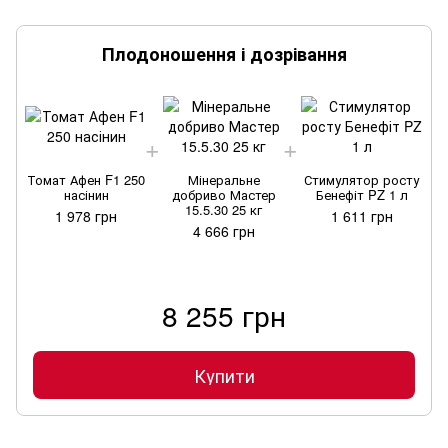
Плодоношення і дозрівання
Т
Томат Афен F1 250
Мінеральне
Стимулятор росту
насінин
добриво Мастер
Бенефіт PZ 1 л
15.5.30 25 кг
1 978 грн
1 611 грн
4 666 грн
8 255 грн
Купити