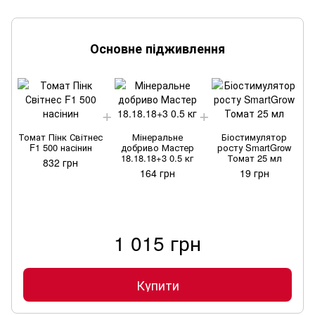
Основне підживлення
Томат Пінк Світнес
Мінеральне
Біостимулятор
Т
F1 500 насінин
добриво Мастер
росту SmartGrow
18.18.18+3 0.5 кг
Томат 25 мл
832 грн
164 грн
19 грн
1 015 грн
Купити