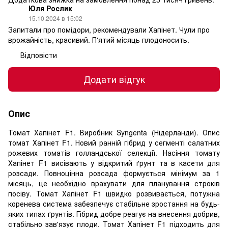
Юля Рослик
15.10.2024 в 15:02
Запитали про помідори, рекомендували Хапінет. Чули про
врожайність, красивий. П'ятий місяць плодоносить.
Відповісти
Додати відгук
Опис
Томат Хапінет F1. Виробник Syngenta (Нідерланди). Опис
томат Хапінет F1. Новий ранній гібрид у сегменті салатних
рожевих томатів голландської селекції. Насіння томату
Хапінет F1 висівають у відкритий ґрунт та в касети для
розсади. Повноцінна розсада формується мінімум за 1
місяць, це необхідно врахувати для планування строків
посіву. Томат Хапінет F1 швидко розвивається, потужна
коренева система забезпечує стабільне зростання на будь-
яких типах ґрунтів. Гібрид добре реагує на внесення добрив,
стабільно зав'язує плоди. Томат Хапінет F1 підходить для