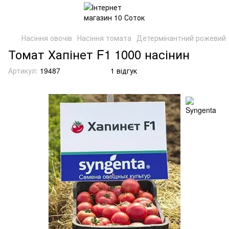
Насіння овочів
Насіння томата
Детермінантний рожевий
Томат Хапінет F1 1000 насінин
Артикул:
19487
1 відгук