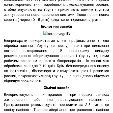
ознак кореневої гнилі виробляють омолоджування рослин:
стебло опускають на ґрунт і присипають свіжим ґрунтом
для утворення нової кореневої системи. Після появи нових
коренів ( через 10-15 днів) додатково підсипають ґрунт.
Біологічні засоби
Біопрепарати використовують як профілактично ( для
обробки насіння і ґрунту до посіву) , так і при виявленні
вогнищ захворювання . В останньому випадку
рекомендовано обприскування рослин і ґрунту під ними
робочим розчином одного з біопрепаратів . Інтервал між
обробками складає 7-10 днів. Крім безпосереднього впливу
на патогенів , біопрепарати стимулюють ріст і розвиток
рослин, покращують склад ґрунту , що в кінцевому підсумку
підвищує врожайність.
Хімічні засоби
Використовують , як правило , при перших ознаках
захворювання або для протруювання насіння .
Протруювання рекомендують проводити за 2-3 тижні до
посіву насіння . Тривале зберігання протравленого насіння