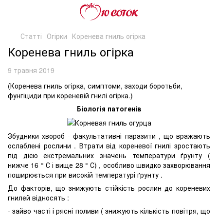
Статті
Огірки
Коренева гниль огірка
Коренева гниль огірка
9 травня 2019
(Коренева гниль огірка, симптоми, заходи боротьби,
фунгіциди при кореневій гнилі огірка.)
Біологія патогенів
Збудники хвороб - факультативні паразити , що вражають
ослаблені рослини . Втрати від кореневої гнилі зростають
під дією екстремальних значень температури ґрунту (
нижче 16 ° С і вище 28 ° С) , особливо швидко захворювання
поширюється при високій температурі ґрунту .
До факторів, що знижують стійкість рослин до кореневих
гнилей відносять :
- зайво часті і рясні поливи ( знижують кількість повітря, що