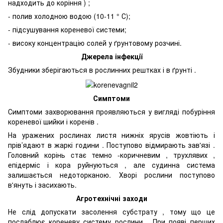
надходить до коріння ) ;
- полив холодною водою (10-11 ° С);
- підсушування кореневої системи;
- високу концентрацію солей у ґрунтовому розчині.
Джерела інфекції
Збудники зберігаються в рослинних рештках і в ґрунті .
Симптоми
Симптоми захворювання проявляються у вигляді побуріння
кореневої шийки і коренів .
На уражених рослинах листя нижніх ярусів жовтіють і
прів’ядают в жаркі години . Поступово відмирають зав'язі .
Головний корінь стає темно -коричневим , трухлявих ,
епідерміс і кора руйнуються , але судинна система
залишається недоторканою. Хворі рослини поступово
в'януть і засихають.
Агротехнічні заходи
Не слід допускати засолення субстрату , тому що це
послаблює кореневу систему рослини . При появі перших