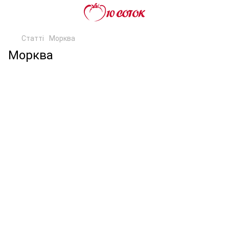
Статті
Морква
Морква