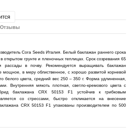
ится
Отзывы
зводитель Cora Seeds Италия. Белый баклажан раннего срока
в открытом грунте и пленочных теплицах. Срок созревания 65
и рассады в почву. Рекомендуется выращивать баклажан
 мощное, в меру облиственное, с хорошо развитой корневой
о белого цвета, средний вес 250 – 350 г. Форма удлиненная,
ами. Внутренняя мякоть плотная, светло-кремового цвета с
ибрид баклажана CRX 50153 F1 устойчив к грибковым
вляется со стрессами, быстро откликается на внесение
баклажана CRX 50153 F1 упакованы производителем по 500