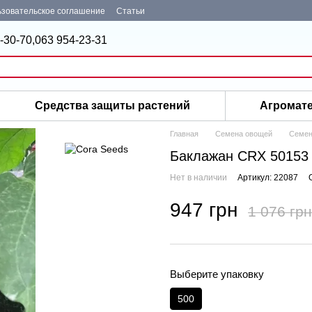
зовательское соглашение
Статьи
-30-70,
063 954-23-31
Средства защиты растений
Агромат
Главная
Семена овощей
Семен
Баклажан CRX 50153 
Нет в наличии
Артикул: 22087
947 грн
1 076 грн
Выберите упаковку
500