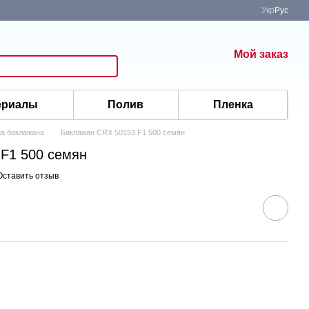
Укр
Рус
Мой заказ
ериалы
Полив
Пленка
а баклажана
Баклажан CRX 50153 F1 500 семян
F1 500 семян
Оставить отзыв