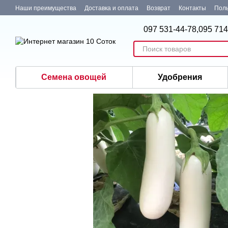
Перейти к основному контенту
Наши преимущества
Доставка и оплата
Возврат
Контакты
Поль
097 531-44-78,
095 714
Семена овощей
Удобрения