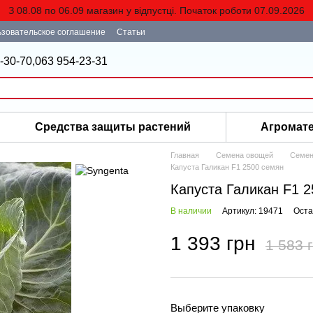
З 08.08 по 06.09 магазин у відпустці. Початок роботи 07.09.2026
зовательское соглашение
Статьи
-30-70,
063 954-23-31
Средства защиты растений
Агромат
Главная
Семена овощей
Семен
Капуста Галикан F1 2500 семян
Капуста Галикан F1 
В наличии
Артикул: 19471
Оста
1 393 грн
1 583 
Выберите упаковку