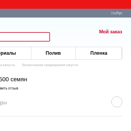
Укр
Рус
Мой заказ
ериалы
Полив
Пленка
а капусты
Белокочанная среднеранняя капуста
2500 семян
вить отзыв
грн