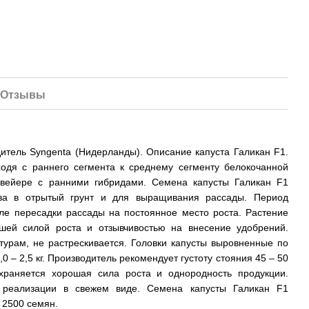
Отзывы
Основне
дитель Syngenta (Нидерланды). Описание капуста Галикан F1.
одя с раннего сегмента к среднему сегменту белокочанной
нвейере с ранними гибридами. Семена капусты Галикан F1
ва в отрытый грунт и для выращивания рассады. Период
ле пересадки рассады на постоянное место роста. Растение
ор корневой
Стимулятор роста
Капуста Гал
ошей силой роста и отзывчивостью на внесение удобрений.
овощных культур
SmartGrow Старт 25 мл
семян
турам, не растрескивается. Головки капусты выровненные по
 25 мл
19 грн
1 393 грн
0 – 2,5 кг. Производитель рекомендует густоту стояния 45 – 50
охраняется хорошая сила роста и однородность продукции.
2 203 
 реализации в свежем виде. Семена капусты Галикан F1
 2500 семян.