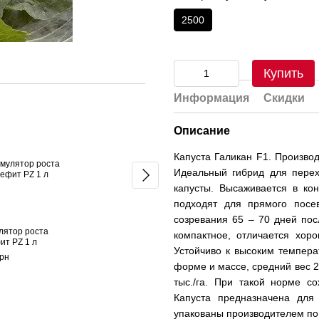
2500
Купить
Информация
Скидки
Укорінювання та легкий старт
Описание
Капуста Галикан F1. Произво
Идеальный гибрид для перех
капусты. Высаживается в ко
подходят для прямого посе
созревания 65 – 70 дней пос
лятор роста
Капуста Галикан F1 2500
Стимулят
компактное, отличается хор
ит PZ 1 л
семян
системы 
Устойчиво к высоким темпера
Yara Vita
грн
1 393 грн
форме и массе, средний вес 2,
70 грн
тыс./га. При такой норме с
Капуста предназначена для
1 482 грн
Купить
упакованы производителем по