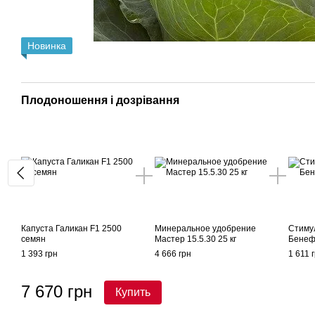
Новинка
Плодоношення і дозрівання
Капуста Галикан F1 2500
Минеральное удобрение
Стиму
семян
Мастер 15.5.30 25 кг
Бенеф
1 393 грн
4 666 грн
1 611 
7 670 грн
Купить