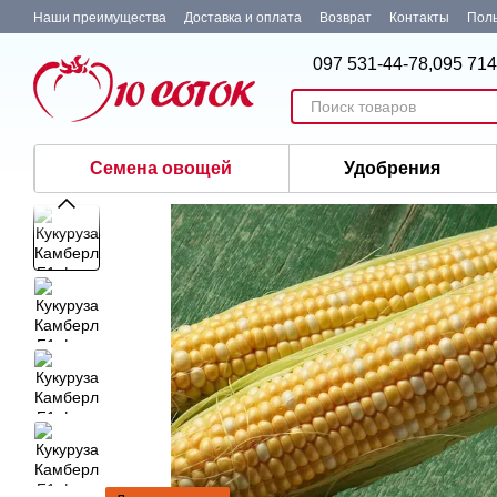
Перейти к основному контенту
Наши преимущества
Доставка и оплата
Возврат
Контакты
Поль
097 531-44-78,
095 714
Семена овощей
Удобрения