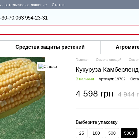
зовательское соглашение
Статьи
-30-70,
063 954-23-31
Средства защиты растений
Агромат
Главная
Семена овощей
Семен
Кукуруза Камберленд 
В наличии
Артикул: 19702
Оста
4 598 грн
4 944 
Выберите упаковку
25
100
500
5000