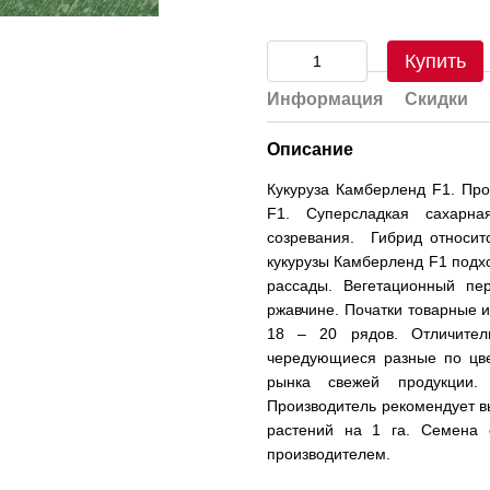
Купить
Информация
Скидки
Описание
Кукуруза Камберленд F1. Про
F1. Суперсладкая сахарна
созревания. Гибрид относи
кукурузы Камберленд F1 подх
рассады. Вегетационный пе
ржавчине. Початки товарные и
18 – 20 рядов. Отличител
чередующиеся разные по цве
рынка свежей продукции.
Производитель рекомендует вы
растений на 1 га. Семена 
производителем.