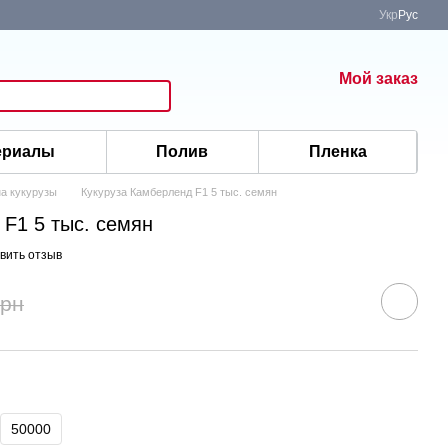
Укр
Рус
Мой заказ
ериалы
Полив
Пленка
а кукурузы
Кукуруза Камберленд F1 5 тыс. семян
F1 5 тыс. семян
вить отзыв
грн
50000