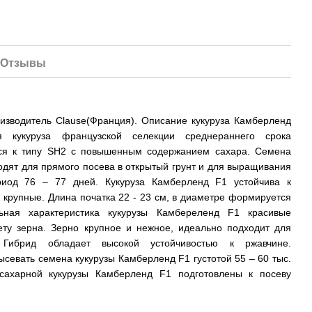
Отзывы
изводитель Clause(Франция). Описание кукуруза Камберленд
я кукуруза французской селекции среднераннего срока
тся к типу SH2 с повышенным содержанием сахара. Семена
одят для прямого посева в открытый грунт и для выращивания
риод 76 – 77 дней. Кукуруза Камберленд F1 устойчива к
 крупные. Длина початка 22 - 23 см, в диаметре формируется
ьная характеристика кукурузы Камбереленд F1 красивые
ту зерна. Зерно крупное и нежное, идеально подходит для
 Гибрид обладает высокой устойчивостью к ржавчине.
севать семена кукурузы Камберленд F1 густотой 55 – 60 тыс.
сахарной кукурузы Камберленд F1 подготовлены к посеву