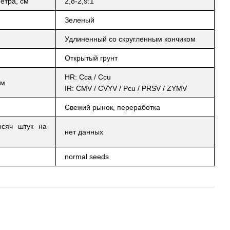
етра, см
2,8-2,9:1
Зеленый
Удлиненный со скругленным кончиком
Открытый грунт
HR: Cca / Ccu
ям
IR: CMV / CVYV / Pcu / PRSV / ZYMV
Свежий рынок, переработка
ысяч штук на
нет данных
normal seeds