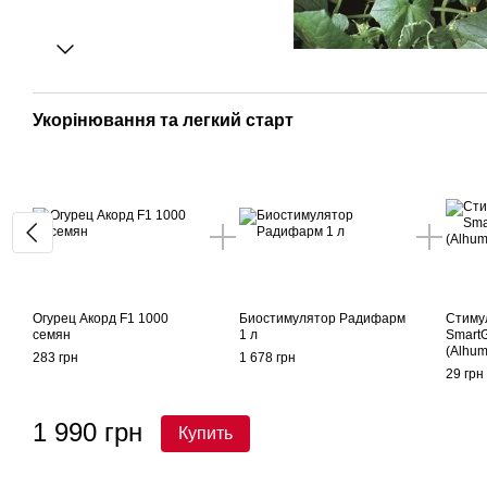
Укорінювання та легкий старт
Огурец Акорд F1 1000
Биостимулятор Радифарм
Стиму
семян
1 л
Smart
(Alhum
283 грн
1 678 грн
29 грн
1 990 грн
Купить