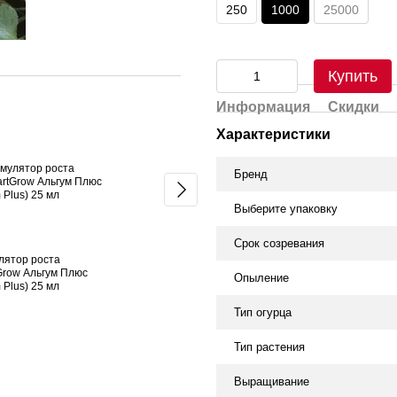
250
1000
25000
Купить
Цвітіння та зав'язь
Информация
Скидки
Характеристики
Бренд
Выберите упаковку
Срок созревания
лятор роста
Огурец Акорд F1 1000
Биостиму
Grow Альгум Плюс
семян
восстано
Опыление
 Plus) 25 мл
активаци
283 грн
фруктовы
Тип огурца
Vita 20 м
56 грн
Тип растения
1 041 грн
Купить
Выращивание