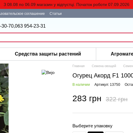
З 08.08 по 06.09 магазин у відпустці. Початок роботи 07.09.2026
зовательское соглашение
Статьи
-30-70,
063 954-23-31
Средства защиты растений
Агромат
Главная
Семена овощей
Семен
Огурец Акорд F1 100
В наличии
Артикул: 13750
Оста
283 грн
322 грн
Выберите упаковку