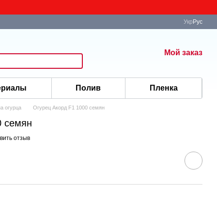
Укр
Рус
Мой заказ
ериалы
Полив
Пленка
а огурца
Огурец Акорд F1 1000 семян
0 семян
вить отзыв