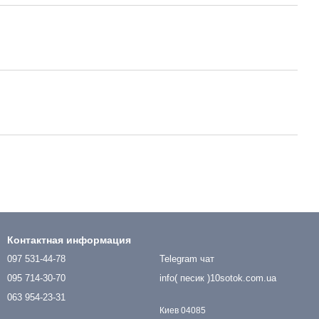
Контактная информация
097 531-44-78
Telegram чат
095 714-30-70
info( песик )10sotok.com.ua
063 954-23-31
Киев 04085