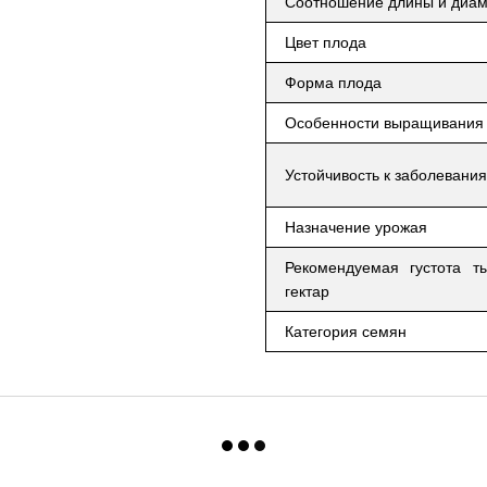
Соотношение длины и диам
Цвет плода
Форма плода
Особенности выращивания
Устойчивость к заболевани
Назначение урожая
Рекомендуемая густота т
гектар
Категория семян