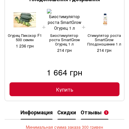
Огурец Пикскор F1
Биостимулятор
Стимулятор роста
О
500 семян
роста SmartGrow
SmartGrow
Огурец 1 л
Плодоношение 1 л
1 236 грн
214 грн
214 грн
1 664 грн
Купить
Информация
Скидки
Отзывы
1
Минимальная сумма заказа 300 гривен