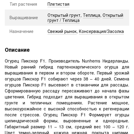
Тип растения
Плетистая
Открытый грунт
,
Теплица
,
Открытый
Выращивание
грунт / Теплица
Назначение
Свежий рынок
,
Консервация/Засолка
Описание
Огурец Пикскор F1. Производитель Nunhems Нидерланды.
Новый ранний гибрид партенокарпического огурца для
выращивания в первом и втором обороте. Первый урожай
огурцов Пикскор F1 собирают через 38 – 40 дней. Семена
огурцов Пикскор F1 высевают в стаканчики для рассады.
Сформированную рассаду пересаживают до начала фазы
цветения. Гибрид подходит для выращивания в открытом
грунте и тепличных помещениях. Растение мощное,
высокоурожайное с высокой способностью к регенерации
после стрессов. Огурец Пикскор F1 Формирует огурцы
цилиндрической формы, выровненные и однородные.
Габаритный размер 11 – 13 см, средний вес 100 – 120 г.
Цвет темно-зеленый, кожура нежная, покрыта шипами.