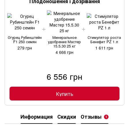
Плодоношення і дозрівання
О
Огурец Рубинштейн
Минеральное
Стимулятор роста
F1 250 семян
удобрение Мастер
Бенефит PZ 1 л
15.5.30 25 кг
279 грн
1 611 грн
4 666 грн
6 556 грн
Купить
Информация
Скидки
Отзывы
1