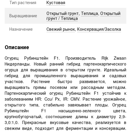
Тип растения
Кустовая
Открытый грунт
,
Теплица
,
Открытый
Выращивание
грунт / Теплица
Назначение
Свежий рынок
,
Консервация/Засолка
Описание
Огурец Рубинштейн F1. Производитель Rijk Zwaan
Нидерланды. Новый ранний гибрид партенокарпического
огурца для выращивания в открытом грунте. Идеальный
гибрид для промышленного выращивания и садовых
участков. Растение быстро развивается, можно
выращивать прямы посевом или рассадным методом.
Партенокарпический огурец Рубинштейн F1 устойчив к
заболеваниям HR: Ccu/ Px, IR: CMV. Растение урожайное,
открытого типа, стабильно завязывает плоды. Огурец
Рубинштейн F1 насыщенно-зеленого цвета,
крупнобугорчатый, соотношение длины к диаметру 2,9-
3,0:1,0. Прекрасные вкусовые качества, реализуется в
свежем виде, подходит для ферментации и консервации.