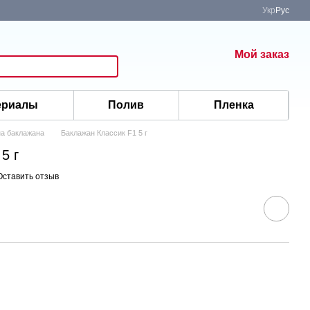
Укр
Рус
Мой заказ
ериалы
Полив
Пленка
а баклажана
Баклажан Классик F1 5 г
5 г
Оставить отзыв