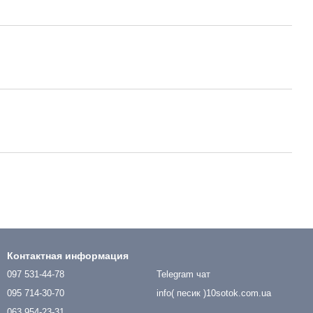
Контактная информация
097 531-44-78
Telegram чат
095 714-30-70
info( песик )10sotok.com.ua
063 954-23-31