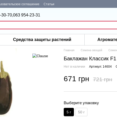
зовательское соглашение
Статьи
-30-70,
063 954-23-31
Средства защиты растений
Агромат
Главная
Семена овощей
Семен
Баклажан Классик F1 
Нет в наличии
Артикул: 14604
671 грн
721 грн
Выберите упаковку
5 г
50 г