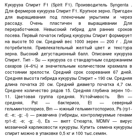
Кукуруза Спирит F1 (Spirit F1). Производитель Syngenta .
Для фермеров кукуруза Спирит F1. Крупное зерно. Пригоден
для выращивания под пленочным укрытием и через
рассаду. Очень пластичен в выращивании Для
переработчиков. Невысокий гибрид для ранних сроков
посева. Первый початок гибрид кукурузы Спирит формирует
на высоте 50 см. Средний вес 1000 зерен — 200 г . Для
потребителя. Привлекательный желтый цвет и текстура
зерна. Высокий дегустационный балл. Описание кукуруза
Спирит. Тип - Su — кукуруза со стандартным содержанием
сахаров (4–6%) и значительным количеством крахмала в
состоянии зрелости. Средний срок созревания 67 дней.
Средняя высота гибрида кукурузы Спирит = 190 см. Средняя
длина початка 20 см. Средний диаметр початка 4,7 см.
Среднее количество рядов 15. Средняя глубина зерен 10–
11. Цветовая группа средняя. Устойчивость Bm —
средняя, Pst — бактериоз, Et — северный
гельминтоспориоз, Bm — южный гельминтоспориоз, Ps (rp1-
d; -e; -g; -i) — ржавчина (гибриды, контролируемые генами
rp1-d; -e; -g; -i), Es — вилт Стюарта, MDMV — вирус
мозаичной карликовости кукурузы. Купить семена кукурузы
спирит можно в упаковке 0,5 кг и 100 тыс.семян.