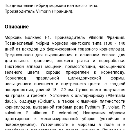
Позднеспелый гибрид моркови нантского типа.
Производитель Vilmorin (Франция).
Описание
Морковь Волкано F1. Производитель Vilmorin Франция.
Позднеспелый гибрид моркови нантского типа (130 - 140
дней от всходов до формирования товарного корнеплода).
Предназначен для выращивания в основном сезоне для
длительного хранения, свежего рынка и переработки.
Листовой аппарат мощный, прямостоящий, насыщенного
зеленого цвета, хорошо прикреплен к корнеплоду.
Корнеплод правильной цилиндрической формы,
насыщенного внешнего и внутреннего цвета, с гладкой
поверхностью, длиной 18 - 22 см. Лучше всего получается
на грядах и гребнях. Устойчив к альтернариозу (Alternaria
dauci), оидиуму (Oidium), а также к ямочной пятнистости
корнеплодов, вызванной грибами рода Pythium (Р. violae, P.
sulcatum, Р. ultimum, Р. coloratum). Наилучшим образом
адаптирован к механизированной уборке (устойчив к
повреждениям). Устойчивость к морозам в поле и к
серебрению корнеплодов во время хранения. Пригоден к