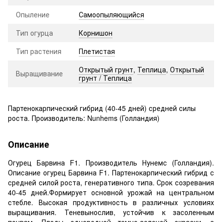
Опыление
Самоопыляющийся
Тип огурца
Корнишон
Тип растения
Плетистая
Открытый грунт
,
Теплица
,
Открытый
Выращивание
грунт / Теплица
Партенокарпический гибрид (40-45 дней) средней силы
роста. Производитель: Nunhems (Голландия)
Описание
Огурец Барвина F1. Производитель Нунемс (Голландия).
Описание огурец Барвина F1. Партенокарпический гибрид с
средней силой роста, генеративного типа. Срок созревания
40-45 дней.Формирует основной урожай на центральном
стебле. Высокая продуктивность в различных условиях
выращивания. Теневынослив, устойчив к засоленным
почвам. Плоды однородной темно-зеленой окраски, с