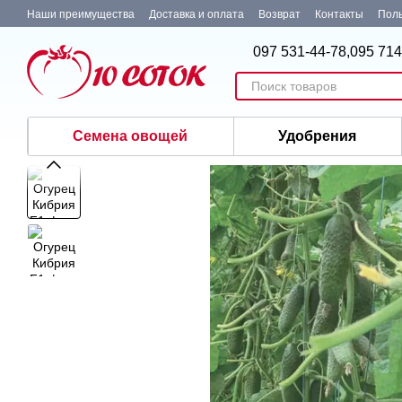
Перейти к основному контенту
Наши преимущества
Доставка и оплата
Возврат
Контакты
Поль
097 531-44-78,
095 714
Семена овощей
Удобрения