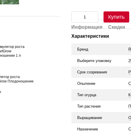
Купить
Информация
Скидки
Характеристики
Бренд
R
Выберите упаковку
2
Срок созревания
Р
лятор роста
Grow Плодоношение
Опыление
С
н
Тип огурца
К
Тип растения
П
Выращивание
О
Назначение
С