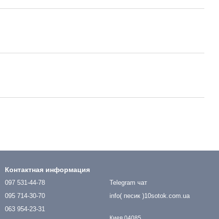
Контактная информация
097 531-44-78
Telegram чат
095 714-30-70
info( песик )10sotok.com.ua
063 954-23-31
Киев 04085