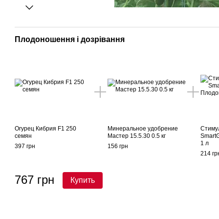
Плодоношення і дозрівання
Огурец Кибрия F1 250
Минеральное удобрение
Стиму
семян
Мастер 15.5.30 0.5 кг
Smart
1 л
397 грн
156 грн
214 гр
767 грн
Купить