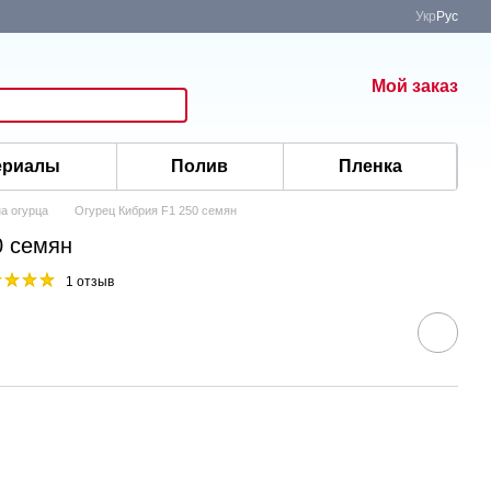
Укр
Рус
Мой заказ
ериалы
Полив
Пленка
а огурца
Огурец Кибрия F1 250 семян
0 семян
1 отзыв