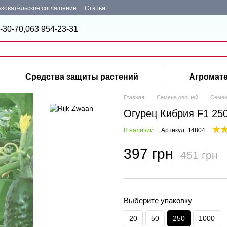
зовательское соглашение
Статьи
-30-70,
063 954-23-31
Средства защиты растений
Агромат
Главная
Семена овощей
Семен
Огурец Кибрия F1 25
В наличии
Артикул: 14804
397 грн
451 грн
Выберите упаковку
20
50
250
1000