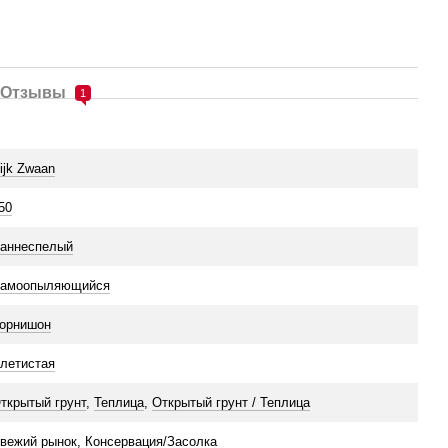
Отзывы
1
ijk Zwaan
50
аннеспелый
амоопыляющийся
орнишон
летистая
ткрытый грунт
,
Теплица
,
Открытый грунт / Теплица
вежий рынок
,
Консервация/Засолка