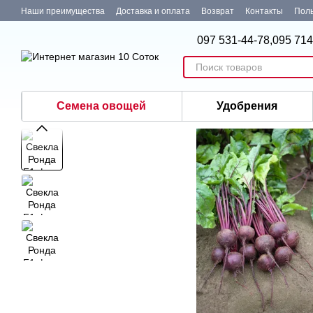
Перейти к основному контенту
Наши преимущества
Доставка и оплата
Возврат
Контакты
Поль
097 531-44-78,
095 714
Семена овощей
Удобрения