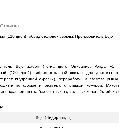
Отзывы
й (120 дней) гибрид столовой свеклы. Производитель Bejo
дитель Bejo Zaden (Голландия). Описание: Ронда F1 -
лый (120 дней) гибрид столовой свеклы для длительного
теряет внутренней окраски), переработки и свежего рынка.
родные по форме и размеру, с гладкой кожурой. Мякоть
мно-красного цвета без светлых радиальных колец. Устойчив к
да
Bejo (Нидерланды)
118 - 119 дней