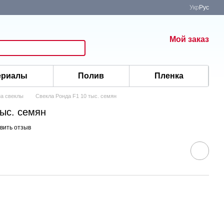
Укр
Рус
Мой заказ
ериалы
Полив
Пленка
а свеклы
Свекла Ронда F1 10 тыс. семян
тыс. семян
вить отзыв