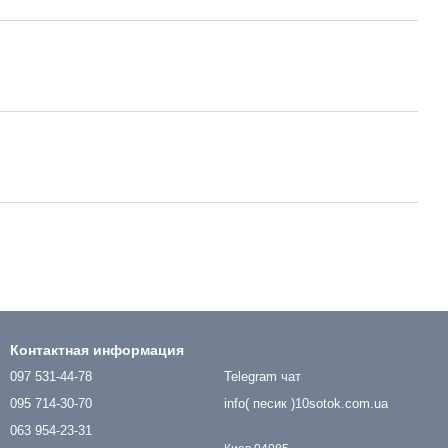
Контактная информация
097 531-44-78
Telegram чат
095 714-30-70
info( песик )10sotok.com.ua
063 954-23-31