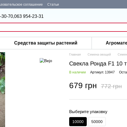
зовательское соглашение
Статьи
-30-70,
063 954-23-31
Средства защиты растений
Агромат
Главная
Семена овощей
Семен
Свекла Ронда F1 10 
В наличии
Артикул: 13947
Оста
679 грн
772 грн
Выберите упаковку
10000
50000