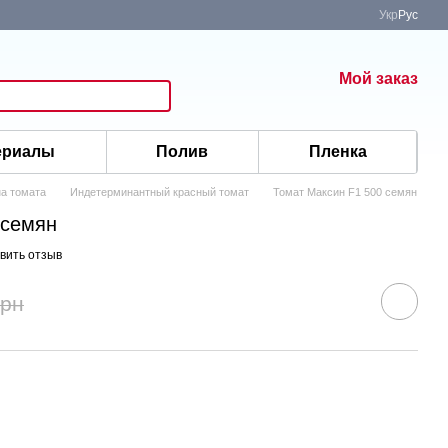
Укр
Рус
Мой заказ
ериалы
Полив
Пленка
а томата
Индетерминантный красный томат
Томат Максин F1 500 семян
 семян
вить отзыв
грн