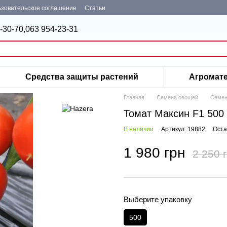
зовательское соглашение
Статьи
-30-70,
063 954-23-31
Средства защиты растений
Агромат
Главная
Семена овощей
Семен
Томат Максин F1 500
В наличии
Артикул: 19882
Оста
1 980 грн
2 250 
Выберите упаковку
500