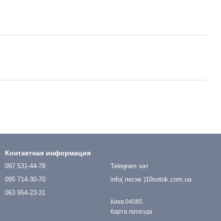
Контактная информация
097 531-44-78
Telegram чат
095 714-30-70
info( песик )10sotok.com.ua
063 954-23-31
Киев 04085
Карта проезда