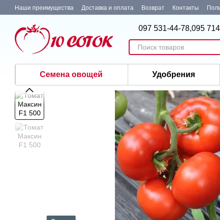
Перейти к основному контенту
Наши преимущества
Доставка и оплата
Возврат
Контакты
Поль
097 531-44-78,
095 714
Семена овощей
Удобрения