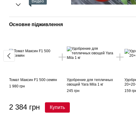
Видео
Основне підживлення
Томат Максин F1 500 семян
Удобрение для тепличных
Удобр
овощей Yara Mila 1 кг
20+20+
1 980 грн
245 грн
159 гр
2 384 грн
Купить