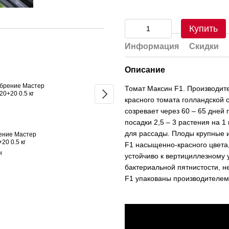
Купить
Цвітіння та зав'язь
Информация
Скидки
Описание
Томат Максин F1. Производит
красного томата голландской 
созревает через 60 – 65 дней
посадки 2,5 – 3 растения на 
для рассады. Плоды крупные и
ение Мастер
Томат Максин F1 500 семян
Удобрени
20 0.5 кг
Микро 1 
F1 насыщенно-красного цвета,
1 980 грн
н
555 грн
устойчиво к вертициллезному 
бактериальной пятнистости, н
2 564 грн
F1 упакованы производителем
Купить