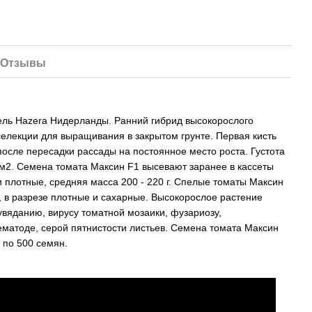
Плодоно
Отзывы
ель Hazera Нидерланды. Ранний гибрид высокорослого
селекции для выращивания в закрытом грунте. Первая кисть
 после пересадки рассады на постоянное место роста. Густота
1 м2. Семена томата Максин F1 высевают заранее в кассеты
 плотные, средняя масса 200 - 220 г. Спелые томаты Максин
е Smart Grow
Удобрение Smart Grow
Томат Макси
л
Микро 25 мл
 в разрезе плотные и сахарные. Высокорослое растение
1 980 грн
29 грн
увяданию, вирусу томатной мозаики, фузариозу,
ематоде, серой пятнистости листьев. Семена томата Максин
 по 500 семян.
3 612 