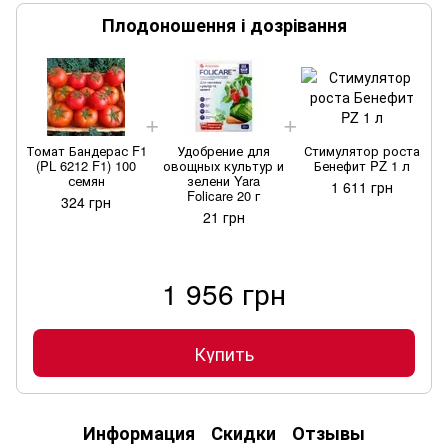
Плодоношення і дозрівання
Томат Бандерас F1
Удобрение для
Стимулятор роста
Т
(PL 6212 F1) 100
овощных культур и
Бенефит PZ 1 л
семян
зелени Yara
1 611 грн
Folicare 20 г
324 грн
21 грн
1 956 грн
Купить
Информация
Скидки
Отзывы