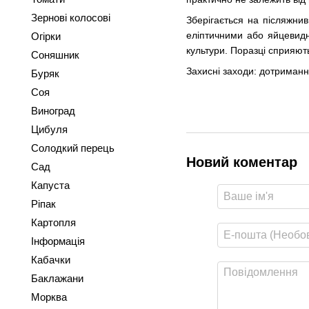
Зернові колосові
Зберігається на післяжнив
еліптичними або яйцевидни
Огірки
культури. Поразці сприяють
Соняшник
Захисні заходи: дотримання
Буряк
Соя
Виноград
Цибуля
Солодкий перець
Новий коментар
Сад
Капуста
Ріпак
Картопля
Інформація
Кабачки
Баклажани
Морква