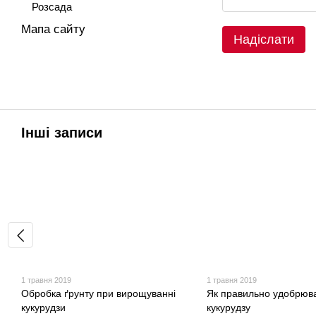
Розсада
Мапа сайту
Надіслати
Інші записи
1 травня 2019
1 травня 2019
Обробка ґрунту при вирощуванні
Як правильно удобрюв
кукурудзи
кукурудзу