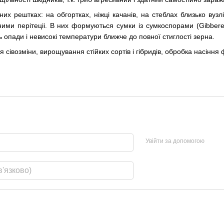
них рештках: на обгортках, ніжці качанів, на стеблах близько вузлі
ми перітеціі. В них формуються сумки із сумкоспорами (Gibberell
 опади і невисокі температури ближче до повної стиглості зерна.
 сівозміни, вирощування стійких сортів і гібридів, обробка насіння
Увійти за допомогою