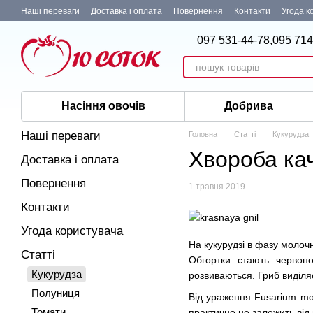
Перейти до основного контенту
Наші переваги
Доставка і оплата
Повернення
Контакти
Угода к
097 531-44-78,
095 714
Насіння овочів
Добрива
Наші переваги
Головна
Статті
Кукурудза
Хвороба ка
Доставка і оплата
Повернення
1 травня 2019
Контакти
Угода користувача
На кукурудзі в фазу молочн
Статті
Обгортки стають червоно
Кукурудза
розвиваються. Гриб виділяє
Полуниця
Від ураження Fusarium mon
Томати
практично не залежить від 