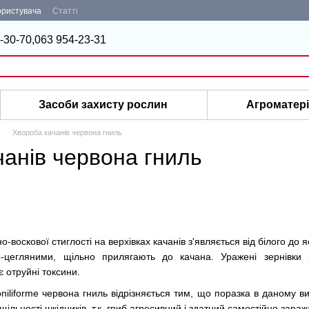
ористувача
Статті
-30-70,
063 954-23-31
Засоби захисту рослин
Агроматер
Хвороба качанів червона гниль
чанів червона гниль
о-воскової стиглості на верхівках качанів з'являється від білого д
-цегляними, щільно прилягають до качана. Уражені зернівки
 отруйні токсини.
iliforme червона гниль відрізняється тим, що поразка в даному в
щільності шкідників, т.к. гриб агресивний і здатний самостійно зараж