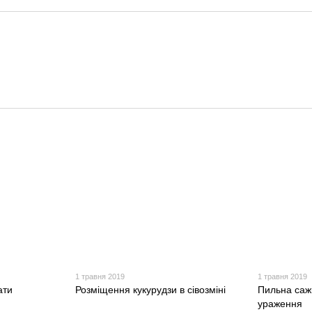
1 травня 2019
1 травня 2019
ати
Розміщення кукурудзи в сівозміні
Пильна саж
ураження