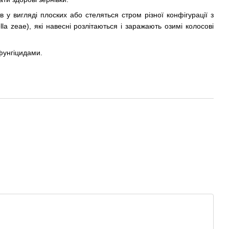
в у вигляді плоских або стеляться стром різної конфігурації з
a zeae), які навесні розлітаються і заражають озимі колосові
 фунгіцидами.