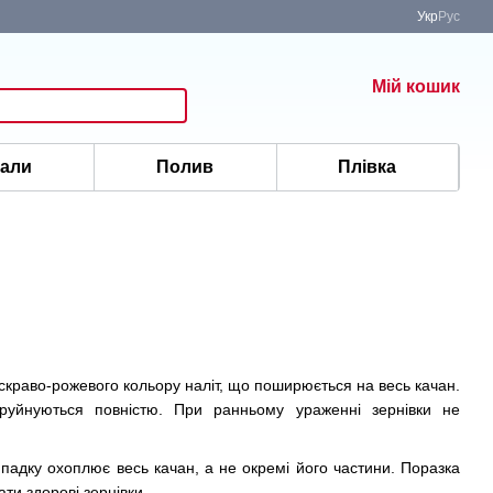
Укр
Рус
Мій кошик
іали
Полив
Плівка
о яскраво-рожевого кольору наліт, що поширюється на весь качан.
 руйнуються повністю. При ранньому ураженні зернівки не
ипадку охоплює весь качан, а не окремі його частини. Поразка
ати здорові зернівки.