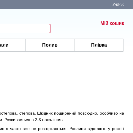
Укр
Рус
Мій кошик
іали
Полив
Плівка
ісостепова, степова. Шкідник поширений повсюдно, особливо на
и. Розвивається в 2-3 поколіннях.
стя часто вже не розгортаються. Рослини відстають у рості і