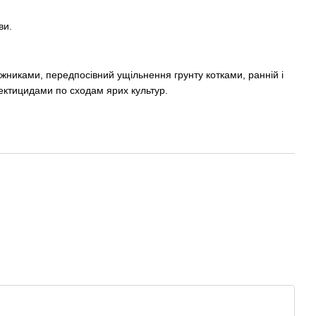
ви.
ужниками, передпосівний ущільнення грунту котками, ранній і
сектицидами по сходам ярих культур.