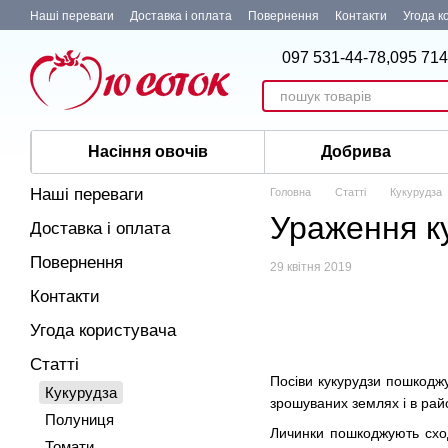
Перейти до основного контенту
Наші переваги
Доставка і оплата
Повернення
Контакти
Угода к
097 531-44-78,
095 714
Насіння овочів
Добрива
Наші переваги
Головна
Статті
Кукурудза
Ураження к
Доставка і оплата
Повернення
29 квітня 2019
Контакти
Угода користувача
Статті
Посіви кукурудзи пошкоджу
Кукурудза
зрошуваних землях і в райо
Полуниця
Личинки пошкоджують сход
Томати