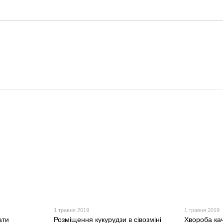
1 травня 2019
1 травня 2019
ати
Розміщення кукурудзи в сівозміні
Хвороба ка