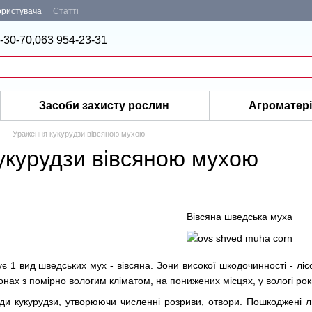
ористувача
Статті
-30-70,
063 954-23-31
Засоби захисту рослин
Агроматер
Ураження кукурудзи вівсяною мухою
укурудзи вівсяною мухою
Вівсяна шведська муха
є 1 вид шведських мух - вівсяна. Зони високої шкодочинності - л
нах з помірно вологим кліматом, на понижених місцях, у вологі рок
и кукурудзи, утворюючи численні розриви, отвори. Пошкоджені ли