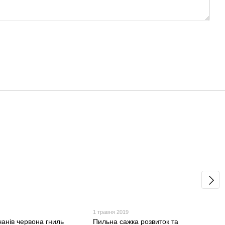
1 травня 2019
чанів червона гниль
Пильна сажка розвиток та