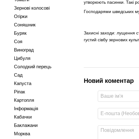
утворюють пасинки. Такі 
Зернові колосові
Господарями шведських мух 
Огірки
Соняшник
Буряк
Захисні заходи: лущення с
густий сівбу зернових куль
Соя
Виноград
Цибуля
Солодкий перець
Сад
Новий коментар
Капуста
Ріпак
Картопля
Інформація
Кабачки
Баклажани
Морква