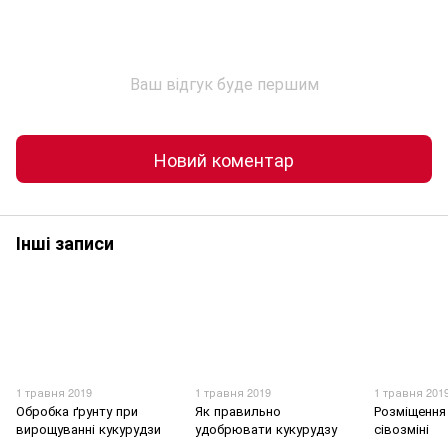
Ваш відгук буде першим
Новий коментар
Інші записи
1 травня 2019
1 травня 2019
1 травня 201
Обробка ґрунту при
Як правильно
Розміщення
вирощуванні кукурудзи
удобрювати кукурудзу
сівозміні