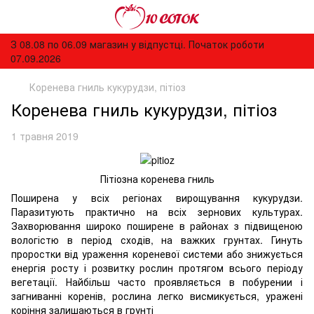
З 08.08 по 06.09 магазин у відпустці. Початок роботи
07.09.2026
Коренева гниль кукурудзи, пітіоз
Коренева гниль кукурудзи, пітіоз
1 травня 2019
Пітіозна коренева гниль
Поширена у всіх регіонах вирощування кукурудзи.
Паразитують практично на всіх зернових культурах.
Захворювання широко поширене в районах з підвищеною
вологістю в період сходів, на важких грунтах. Гинуть
проростки від ураження кореневої системи або знижується
енергія росту і розвитку рослин протягом всього періоду
вегетації. Найбільш часто проявляється в побурении і
загниванні коренів, рослина легко висмикується, уражені
коріння залишаються в грунті