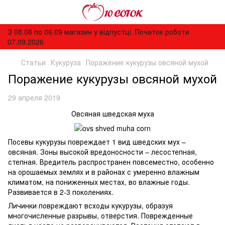
З 08.08 по 06.09 магазин у відпустці. Початок роботи
07.09.2026
Статьи
Кукуруза
Поражение кукурузы овсяной мухой
Поражение кукурузы овсяной мухой
29 апреля 2019
Овсяная шведская муха
Посевы кукурузы повреждает 1 вид шведских мух –
овсяная. Зоны высокой вредоносности – лесостепная,
степная. Вредитель распространен повсеместно, особенно
на орошаемых землях и в районах с умеренно влажным
климатом, на пониженных местах, во влажные годы.
Развивается в 2-3 поколениях.
Личинки повреждают всходы кукурузы, образуя
многочисленные разрывы, отверстия. Поврежденные