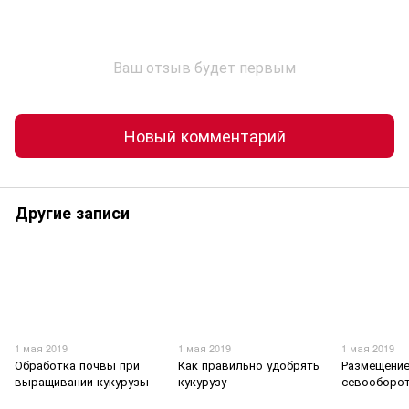
Ваш отзыв будет первым
Новый комментарий
Другие записи
1 мая 2019
1 мая 2019
1 мая 2019
Обработка почвы при
Как правильно удобрять
Размещение
выращивании кукурузы
кукурузу
севооборо