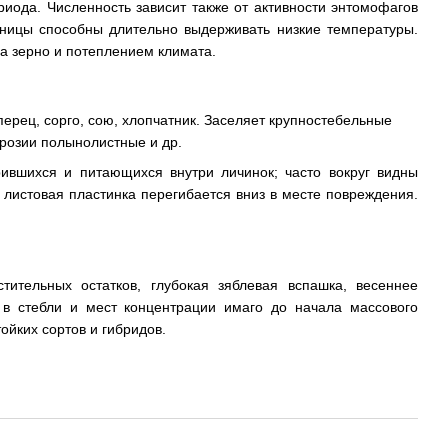
риода. Численность зависит также от активности энтомофагов
сеницы способны длительно выдерживать низкие температуры.
а зерно и потеплением климата.
перец, сорго, сою, хлопчатник. Заселяет крупностебельные
брозии полынолистные и др.
ившихся и питающихся внутри личинок; часто вокруг видны
е листовая пластинка перегибается вниз в месте повреждения.
тительных остатков, глубокая зяблевая вспашка, весеннее
 в стебли и мест концентрации имаго до начала массового
ойких сортов и гибридов.