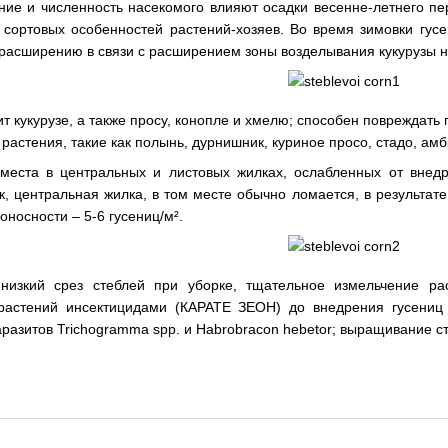
ние и численность насекомого влияют осадки весенне-летнего пе
и сортовых особенностей растений-хозяев. Во время зимовки гу
расширению в связи с расширением зоны возделывания кукурузы н
кукурузе, а также просу, конопле и хмелю; способен повреждать 
растения, такие как полынь, дурнишник, куриное просо, стадо, ам
еста в центральных и листовых жилках, ослабленных от внедр
к, центральная жилка, в том месте обычно ломается, в результат
носности – 5-6 гусениц/м².
изкий срез стеблей при уборке, тщательное измельчение рас
растений инсектицидами (КАРАТЕ ЗЕОН) до внедрения гусениц
разитов Trichogramma spp. и Habrobracon hebetor; выращивание ст