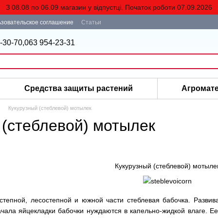
З 08.08 по 06.09 магазин у відпустці. Початок роботи 07.09.2026
зовательское соглашение
Статьи
-30-70,
063 954-23-31
Средства защиты растений
Агромат
Кукурузный (стеблевой) мотылек
 (стеблевой) мотылек
Кукурузный (стеблевой) мотыле
тепной, лесостепной и южной части стеблевая бабочка. Развива
ачала яйцекладки бабочки нуждаются в капельно-жидкой влаге. Е