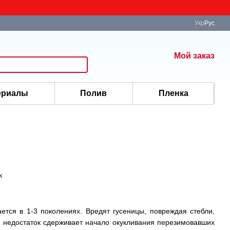
Укр
Рус
Мой заказ
ериалы
Полив
Пленка
к
ется в 1-3 поколениях. Вредят гусеницы, повреждая стебли,
е недостаток сдерживает начало окукливания перезимовавших