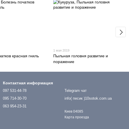
1 мая 2019
чатков красная гниль
Пыльная головня развитие и
поражение
Контактная информация
097 531-44-78
Telegram чат
095 714-30-70
info( песик )10sotok.com.ua
063 954-23-31
Киев 04085
Карта проезда