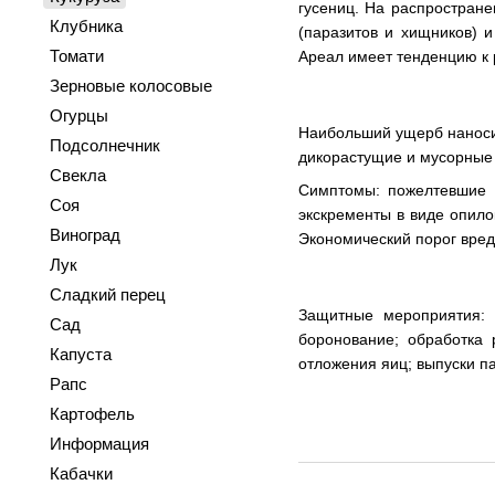
гусениц. На распростране
Клубника
(паразитов и хищников) 
Томати
Ареал имеет тенденцию к 
Зерновые колосовые
Огурцы
Наибольший ущерб наносит 
Подсолнечник
дикорастущие и мусорные 
Свекла
Симптомы: пожелтевшие м
Соя
экскременты в виде опило
Виноград
Экономический порог вредо
Лук
Сладкий перец
Защитные мероприятия: н
Сад
боронование; обработка 
Капуста
отложения яиц; выпуски па
Рапс
Картофель
Информация
Кабачки