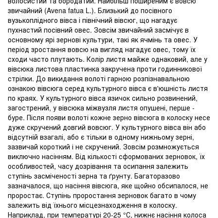
волосистий та бородатий. Найбільш поширеним є вовсю
звичайний (Avena fatua L.). Близький до посівного
вузькоплідного вівса і північний вівсюг, що нагадує
пухнастий посівний овес. Зовсім звичайний засмічує в
основному ярі зернові культури, такі як ячмінь та овес. У
період зростання вовсю на вигляд нагадує овес, тому їх
сходи часто плутають. Колір листя майже однаковий, але у
вівсюка листова пластинка закручена проти годинникової
стрілки. До викидання волоті гарною розпізнавальною
ознакою вівсюга серед культурного вівса є в'юшність листя
по краях. У культурного вівса язичок сильно розвинений,
загострений, у вівсюка міжвузля листя опушені, перше -
буре. Після появи волоті кожне зерно вівсюга в колоску несе
дуже скручений довгий вовсюг. У культурного вівса він або
відсутній взагалі, або є тільки в одному нижньому зерні,
зазвичай короткий і не скручений. Зовсім розмножується
виключно насінням. Від кількості сформованих зерновок, їх
особливостей, часу дозрівання та осипання залежить
ступінь засміченості зерна та ґрунту. Багаторазово
зазначалося, що насіння вівсюга, яке щойно обсипалося, не
проростає. Ступінь проростання зерновок багато в чому
залежить від їхнього місцезнаходження в колоску.
Наприклад, при температурі 20-25 °С, нижнє насіння колоса