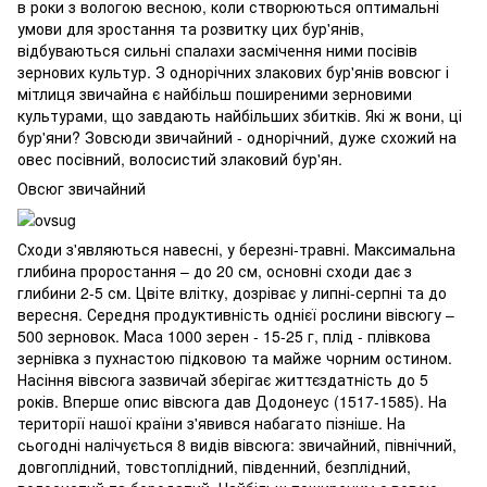
в роки з вологою весною, коли створюються оптимальні
умови для зростання та розвитку цих бур'янів,
відбуваються сильні спалахи засмічення ними посівів
зернових культур. З однорічних злакових бур'янів вовсюг і
мітлиця звичайна є найбільш поширеними зерновими
культурами, що завдають найбільших збитків. Які ж вони, ці
бур'яни? Зовсюди звичайний - однорічний, дуже схожий на
овес посівний, волосистий злаковий бур'ян.
Овсюг звичайний
Сходи з'являються навесні, у березні-травні. Максимальна
глибина проростання – до 20 см, основні сходи дає з
глибини 2-5 см. Цвіте влітку, дозріває у липні-серпні та до
вересня. Середня продуктивність однієї рослини вівсюгу –
500 зерновок. Маса 1000 зерен - 15-25 г, плід - плівкова
зернівка з пухнастою підковою та майже чорним остином.
Насіння вівсюга зазвичай зберігає життєздатність до 5
років. Вперше опис вівсюга дав Додонеус (1517-1585). На
території нашої країни з'явився набагато пізніше. На
сьогодні налічується 8 видів вівсюга: звичайний, північний,
довгоплідний, товстоплідний, південний, безплідний,