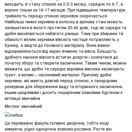
виходить зі стану спокою за 2,5-3 місяці, середнє по 6-7, а
верхнє тільки за 16-17 місяців. При підвищенні температури
тривалість періоду спокою зерновок скорочується.
Найбільші нижні зернівки в колоску в зрілому стані можуть
залишатися в волоті протягом 30-40 днів, тоді як середні та
дрібні висипаються набагато раніше. Тому при збиранні та
обмолоті великі зернівки вівсюга частіше потрапляють у
бункер, а звідти до посівного матеріалу. Вони важко
відокремлюються від зерен ячменю та вівса. Більшість
дрібного насіння вівсюга встигає дозріти і осипатися до
початку збору та створити засмічення. Таким чином, можна
вважати, що дрібні та середні зернівки вівсюка засмічують
ґрунт, а великі – насіннєвий матеріал. Причому дрібні
зернівки, які мають довгий період спокою, є своєрідним
резервом для збереження виду та вторинного засмічення.
Іншим шкідливим і досить поширеним злаковим бур'яном є
мітлиця звичайна
Метлюг звичайний
Це переважно факультативно дворічна, тобто іноді
зимуюча, рідко однорічна злакова рослина. Росте він