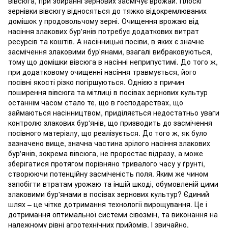
вівсюга, при збиранні зернових засмічує врожай. Плоскі
зернівки вівсюгу відносяться до тяжко відокремлюваних
домішок у продовольчому зерні. Очищення врожаю від
насіння злакових бур'янів потребує додаткових витрат
ресурсів та коштів. А насінницькі посіви, в яких є значне
засмічення злаковими бур'янами, взагалі вибраковуються,
тому що домішки вівсюга в насінні неприпустимі. До того ж,
при додатковому очищенні насіння травмується, його
посівні якості різко погіршуються. Однією з причин
поширення вівсюга та мітлиці в посівах зернових культур
останнім часом стало те, що в господарствах, що
займаються насінництвом, приділяється недостатньо уваги
контролю злакових бур'янів, що призводить до засмічення
посівного матеріалу, що реалізується. До того ж, як було
зазначено вище, значна частина зрілого насіння злакових
бур'янів, зокрема вівсюга, не проростає відразу, а може
зберігатися протягом порівняно тривалого часу у ґрунті,
створюючи потенційну засміченість поля. Яким же чином
запобігти втратам урожаю та іншій шкоді, обумовленій цими
злаковими бур'янами в посівах зернових культур? Єдиний
шлях – це чітке дотримання технології вирощування. Це і
дотримання оптимальної системи сівозмін, та виконання на
належному рівні агротехнічних прийомів. І звичайно,