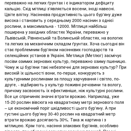
переважно на легких ґрунтах і є індикатором дефіциту
кальцію. Схід мітлиці з'являється восени, іноді навесні.
Цвіте влітку. Насіннєва продуктивність цього бур'яну дуже
висока і становить у середньому 2000 насінин з однієї
рослини, а максимальна - 12000. Мітлиця найбільш
поширена у західних областях України, переважно у
Львівській, Рівненській та Волинській областях, на вологих
та легких за механічним складом ґрунтах. Хоча сьогодні він
стає проблемним бур'яном насіннєвих господарств та
селекційних установ в Україні. Метлиця (Метлюг) засмічує
посіви озимих зернових культур, переважно озиму пшеницю.
Чому ж ці бур'яни такі небезпечні для зернових культур? При
високій їх щільності вони, по-перше, конкурують з
культурними рослинами за площу харчування і світло, по-
друге, - відбирають у культур поживні речовини та вологу,
причому засвоюють їх ефективніше, ніж культурні рослини.
Все це спричиняє значні втрати врожаю. Наприклад, уже
15-20 рослин вівсюга на квадратному метрі зернового поля
– це економічний поріг шкідливості цього бур'яну. А при
густині цього бур'яну 30-40 рослин на квадратний метр
втрати врожаю досягають 30%. Така ж картина і з
мітлицею. Крім того, насіння злакових бур'янів, особливо