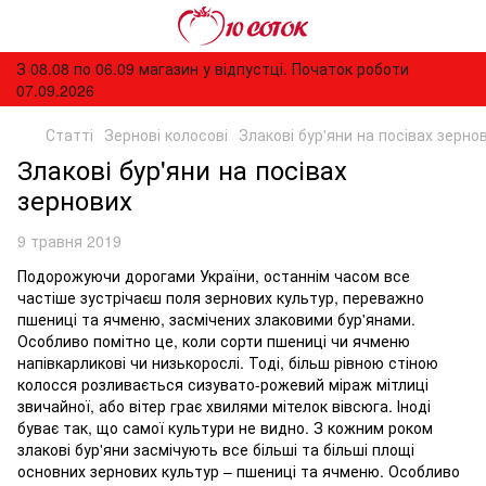
З 08.08 по 06.09 магазин у відпустці. Початок роботи
07.09.2026
Статті
Зернові колосові
Злакові бур'яни на посівах зерно
Злакові бур'яни на посівах
зернових
9 травня 2019
Подорожуючи дорогами України, останнім часом все
частіше зустрічаєш поля зернових культур, переважно
пшениці та ячменю, засмічених злаковими бур'янами.
Особливо помітно це, коли сорти пшениці чи ячменю
напівкарликові чи низькорослі. Тоді, більш рівною стіною
колосся розливається сизувато-рожевий міраж мітлиці
звичайної, або вітер грає хвилями мітелок вівсюга. Іноді
буває так, що самої культури не видно. З кожним роком
злакові бур'яни засмічують все більші та більші площі
основних зернових культур – пшениці та ячменю. Особливо