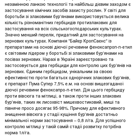
незамінною ланкою технології та найбільш дієвим заходом є
застосування хімічних засобів захисту рослин. У світі для
боротьби зі злаковими бур'янами використовується велика
кількість різноманітних гербіцидів протизлакових для
застосування на всіх сільськогосподарських культурах.
Значно менший перелік, придатний для застосування на
зернових культурах. Компанія "Байєр КропСаєнс" із
препаратами на основі діючої речовини феноксапроп-п-етил
є світовим лідером у боротьбі зі злаковими бур'янами на
посівах зернових. Наразі в Україні зареєстровано та
застосовується два гербіциди для контролю цих бур'янів на
зернових. Єдиним гербіцидом, унікальним за своєю
ефективністю проти багатьох однорічних злакових бур'янів,
є препарат Пума Супер 7,5% е.м. на основі вищезгаданої
діючої речовини феноксапро-п-етил. Дія цього гербіциду
проти вівсюга та мітлиці, а також проти інших злакових
бур'янів, таких як лисохвіст мишехвостиковий, миші та
півняче просо досягає 95-98%. Причому для ефективного
знищення вівсюга у стадії кущіння бур'янів достатньо
мінімальної норми застосування – 0,8 л/га. Для успішного
контролю мітлиці у такій самій стадії розвитку потрібна
норма 1л/га.