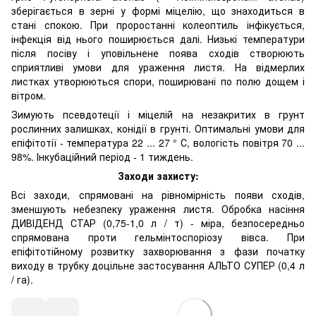
зберігається в зерні у формі міцелію, що знаходиться в
стані спокою. При проростанні колеоптиль інфікується,
інфекція від нього поширюється далі. Низькі температури
після посіву і уповільнене поява сходів створюють
сприятливі умови для ураження листя. На відмерлих
листках утворюються спори, поширювані по полю дощем і
вітром.
Зимують псевдотеції і міцелій на незакритих в грунт
рослинних залишках, конідії в грунті. Оптимальні умови для
епіфітотії - температура 22 ... 27 ° С, вологість повітря 70 ...
98%. Інкубаційний період - 1 тиждень.
Заходи захисту:
Всі заходи, спрямовані на рівномірність появи сходів,
зменшують небезпеку ураження листя. Обробка насіння
ДИВІДЕНД СТАР (0,75-1,0 л / т) - міра, безпосередньо
спрямована проти гельмінтоспоріозу вівса. При
епіфітотійному розвитку захворювання з фази початку
виходу в трубку доцільне застосування АЛЬТО СУПЕР (0,4 л
/ га).