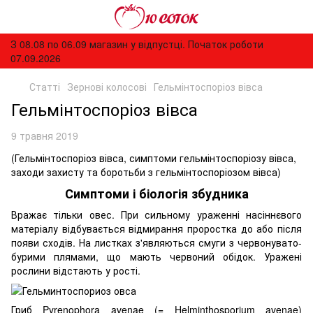
З 08.08 по 06.09 магазин у відпустці. Початок роботи
07.09.2026
Статті
Зернові колосові
Гельмінтоспоріоз вівса
Гельмінтоспоріоз вівса
9 травня 2019
(Гельмінтоспоріоз вівса, симптоми гельмінтоспоріозу вівса,
заходи захисту та боротьби з гельмінтоспоріозом вівса)
Симптоми і біологія збудника
Вражає тільки овес. При сильному ураженні насіннєвого
матеріалу відбувається відмирання проростка до або після
появи сходів. На листках з'являються смуги з червонувато-
бурими плямами, що мають червоний обідок. Уражені
рослини відстають у рості.
Гриб Pyrenophora avenae (= Helminthosporium avenae)