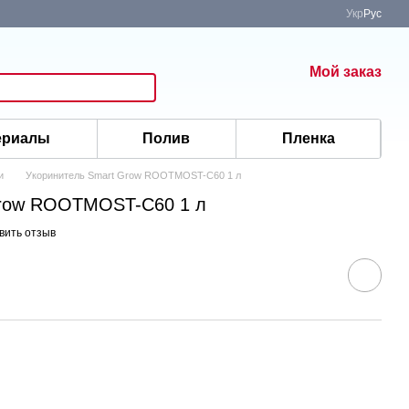
Укр
Рус
Мой заказ
ериалы
Полив
Пленка
и
Укоринитель Smart Grow ROOTMOST-С60 1 л
Grow ROOTMOST-С60 1 л
вить отзыв