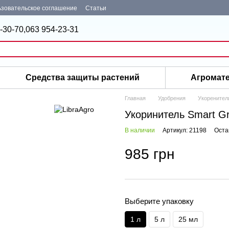
зовательское соглашение
Статьи
-30-70,
063 954-23-31
Средства защиты растений
Агромат
Главная
Удобрения
Укоренител
Укоринитель Smart 
В наличии
Артикул: 21198
Оста
985 грн
Выберите упаковку
1 л
5 л
25 мл