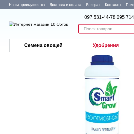
Перейти к основному контенту
Наши преимущества
Доставка и оплата
Возврат
Контакты
Поль
097 531-44-78,
095 714
Семена овощей
Удобрения