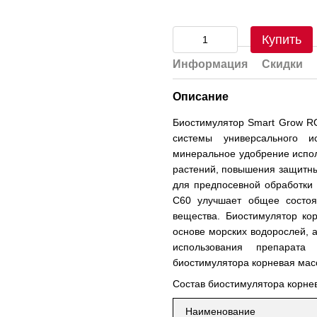
Купить
Информация
Скидки
Описание
Биостимулятор Smart Grow 
системы универсального и
минеральное удобрение испол
растений, повышения защитны
для предпосевной обработки
С60 улучшает общее состоя
вещества. Биостимулятор к
основе морских водорослей, 
использования препарата
биостимулятора корневая масс
Состав биостимулятора корн
Наименование