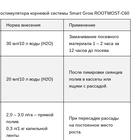
иостимулятора корневой системы Smart Grow ROOTMOST-С60
Норма внесения
Применение
Замачивание посевного
30 мл/10 л воды (Н2О)
материала 1 – 2 часа за
12 часов до посева.
После пикировки сеянцев
20 мл/10 л воды (Н2О)
полив в кассеты или
ящики с рассадой.
2,0 – 3,0 л/га – прямой
При пересадки рассады
полив
на постоянное место
0,3 л/1 кг капельной
роста.
ленты