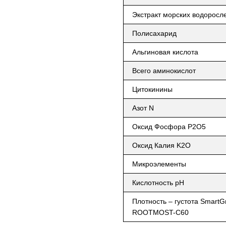
Экстракт морских водоросл
Полисахарид
Альгиновая кислота
Всего аминокислот
Цитокинины
Азот N
Оксид Фосфора P2O5
Оксид Калия K2O
Микроэлементы
Кислотность рН
Плотность – густота SmartG
ROOTMOST-С60