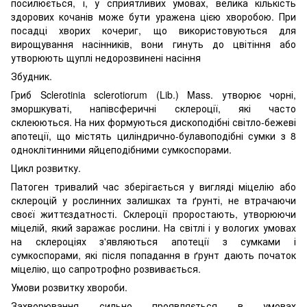
посилюється, і, у сприятливих умовах, велика кількість
здорових кочанів може бути уражена цією хворобою. При
посадці хворих кочериг, що використовуються для
вирощування насінників, вони гинуть до цвітіння або
утворюють щуплі недорозвинені насіння
Збудник.
Гриб Sclerotinia sclerotiorum (Lib.) Mass. утворює чорні,
зморшкуваті, напівсферичні склероції, які часто
склеюються. На них формуються дископодібні світло-бежеві
апотеції, що містять циліндрично-булавоподібні сумки з 8
одноклітинними яйцеподібними сумкоспорами.
Цикл розвитку.
Патоген тривалий час зберігається у вигляді міцелію або
склероцій у рослинних залишках та ґрунті, не втрачаючи
своєї життєздатності. Склероції проростають, утворюючи
міцелій, який заражає рослини. На світлі і у вологих умовах
на склероціях з'являються апотеції з сумками і
сумкоспорами, які після попадання в ґрунт дають початок
міцелію, що сапротрофно розвивається.
Умови розвитку хвороби.
Захворювання сильно проявляється в умовах