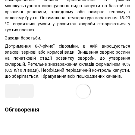
монокультурного вирощування видів капусти на багатій на
органічні речовини, холодному або помірно теплому і
вологому ґрунті. Оптимальна температура зараження 15-23
°С. сприятливі умови у розвиток хвороби створюються у
густих посівах.
Заходи боротьби.
Дотримання 6-7-річної сівозміни, в якій вирощуються
злакові зернові або кормові види. Знищення хворих рослин
на початковій стадії розвитку хвороби, до утворення
склероцій. Ретельне знезараження складів формаліном 40%
(0,5 л/10 л води). Необхідний періодичний контроль капусти,
що зберігається, і бракування всіх пошкоджених качанів.
Обговорення