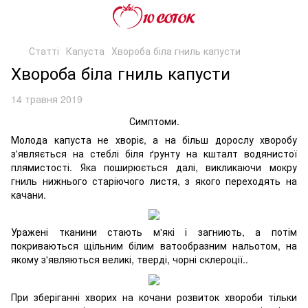
Статті
Капуста
Хвороба біла гниль капусти
Хвороба біла гниль капусти
14 травня 2019
Симптоми.
Молода капуста не хворіє, а на більш дорослу хворобу
з'являється на стеблі біля ґрунту на кшталт водянистої
плямистості. Яка поширюється далі, викликаючи мокру
гниль нижнього старіючого листя, з якого переходять на
качани.
Уражені тканини стають м'які і загниють, а потім
покриваються щільним білим ватообразним нальотом, на
якому з'являються великі, тверді, чорні склероції..
При зберіганні хворих на кочани розвиток хвороби тільки