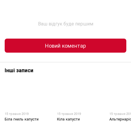
Ваш відгук буде першим
Новий коментар
Інші записи
15 травня 2019
15 травня 2019
15 травня 20
Біла гниль капусти
Кіла капусти
Альтернарі