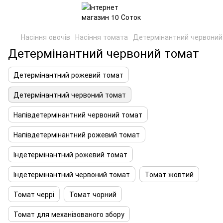
Насіння овочів
Насіння томата
Детермінантний червоний
Детермінантний червоний томат
Детермінантний рожевий томат
Детермінантний червоний томат
Напівдетермінантний червоний томат
Напівдетермінантний рожевий томат
Індетермінантний рожевий томат
Індетермінантний червоний томат
Томат жовтий
Томат черрі
Томат чорний
Томат для механізованого збору