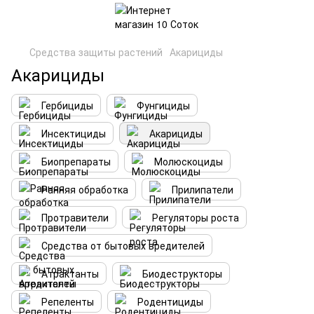
Средства защиты растений
Акарициды
Акарициды
Гербициды
Фунгициды
Инсектициды
Акарициды
Биопрепараты
Молюскоциды
Ранняя обработка
Прилипатели
Протравители
Регуляторы роста
Средства от бытовых вредителей
Атрактанты
Биодеструкторы
Репеленты
Родентициды