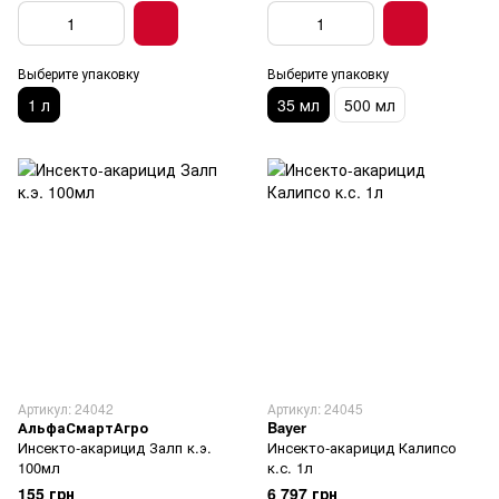
Выберите упаковку
Выберите упаковку
1 л
35 мл
500 мл
Артикул: 24042
Артикул: 24045
АльфаСмартАгро
Bayer
Инсекто-акарицид Залп к.э.
Инсекто-акарицид Калипсо
100мл
к.с. 1л
155 грн
6 797 грн