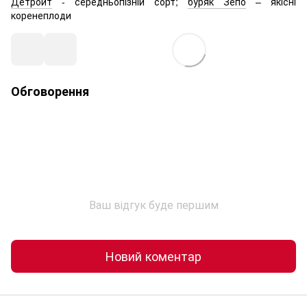
Детройт
- середньопізній сорт;
буряк Зепо
– якісні
коренеплоди
Обговорення
Ваш відгук буде першим
Новий коментар