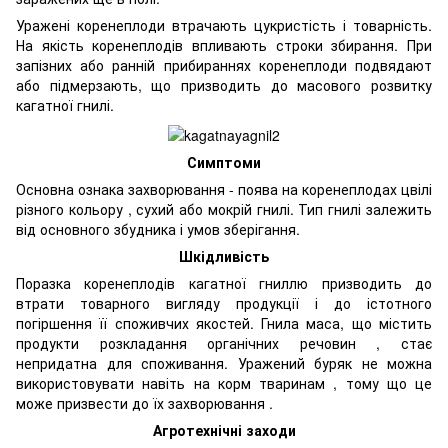
Уражені коренеплоди втрачають цукристість і товарність.
На якість коренеплодів впливають строки збирання. При
запізних або ранній прибираннях коренеплоди подвядают
або підмерзають, що призводить до масового розвитку
кагатної гнилі.
Симптоми
Основна ознака захворювання - поява на коренеплодах цвілі
різного кольору , сухий або мокрій гнилі. Тип гнилі залежить
від основного збудника і умов зберігання.
Шкідливість
Поразка коренеплодів кагатної гниллю призводить до
втрати товарного вигляду продукції і до істотного
погіршення її споживчих якостей. Гнила маса, що містить
продукти розкладання органічних речовин , стає
непридатна для споживання. Уражений буряк не можна
використовувати навіть на корм тваринам , тому що це
може призвести до їх захворювання .
Агротехнічні заходи