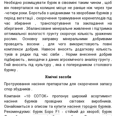
Необхідно розміщувати буряк в сівозміні таким чином , щоб
він поверталася на колишнє місце не раніше ніж через три
-чотири роки. Боротьба з шкідниками та хворобами буряків у
період вегетації , скорочення травмування коренеплодів під
час збирання , транспортування та закладання на
зберігання . Збалансоване мінеральне живлення і підтримка
оптимальної вологості грунту скорочує кількість уражених
рослин. Основну заправку мінеральними добривами
проводять восени , для чого використовують повні
комплекси добрив. Навесні вносять додаткову кількість
туків в рядки під час сівби . Норми внесення добрив
підбирають , виходячи з даних агрохімічного аналізу грунту .
Гній вносять під культуру , яка є попередником столового
буряку .
Хімічні засоби
Протруювання насіння препаратом для скорочення запасу
спор збудників .
Компанія «10 СОТОК» пропонує широкий асортимент
насіння буряків провідних світових виробників.
Ознайомиться з описом та
купити насіння городніх буряків
.
Рекомендуємо:
буряк Боро F1
- стійкий до хвороб;
буряк