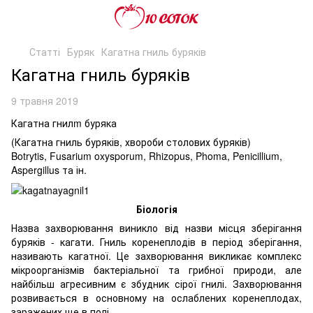
Статті
Буряк
Кагатна гниль буряків
Кагатна гниль буряків
9 травня 2019
Кагатна гнилm буряка
(Кагатна гниль буряків, хвороби столових буряків)
Botrytis, Fusarium oxysporum, Rhizopus, Phoma, Penicillium,
Aspergillus та ін.
Біологія
Назва захворювання виникло від назви місця зберігання
буряків - кагати. Гниль коренеплодів в період зберігання,
називають кагатної. Це захворювання викликає комплекс
мікроорганізмів бактеріальної та грибної природи, але
найбільш агресивним є збудник сірої гнилі. Захворювання
розвивається в основному на ослаблених коренеплодах,
заражених ще в полі.