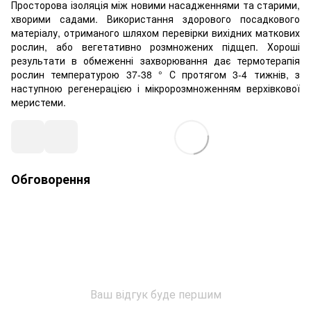
Просторова ізоляція між новими насадженнями та старими,
хворими садами. Використання здорового посадкового
матеріалу, отриманого шляхом перевірки вихідних маткових
рослин, або вегетативно розмножених підщеп. Хороші
результати в обмеженні захворювання дає термотерапія
рослин температурою 37-38 ° С протягом 3-4 тижнів, з
наступною регенерацією і мікророзмноженням верхівкової
меристеми.
Обговорення
Ваш відгук буде першим