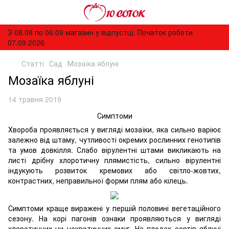
З 08.08 по 06.09 магазин у відпустці. Початок роботи
07.09.2026
Статті
Сад
Мозаїка яблуні
Мозаїка яблуні
14 травня 2019
Симптоми
Хвороба проявляється у вигляді мозаїки, яка сильно варіює
залежно від штаму, чутливості окремих рослинних генотипів
та умов довкілля. Слабо вірулентні штами викликають на
листі дрібну хлоротичну плямистість, сильно вірулентні
індукують розвиток кремових або світло-жовтих,
контрастних, неправильної форми плям або кілець.
Симптоми краще виражені у першій половині вегетаційного
сезону. На корі пагонів ознаки проявляються у вигляді
хлоротичних чи некротичних смуг. На плодах сортів яблуні