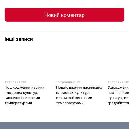
Новий коментар
Інші записи
15 травня 2019
15 травня 2019
15 травня 20
Пошкодження насіння
Пошкодження насіннєвих
Ушкодженн
плодових культур,
плодових культур,
насіннячко
викликані низькими
викликані високими
культур, ви
температурами
температурами
градобиття