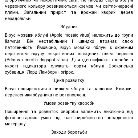
червоного кольору розвиваються кремові чи світло-червоні
плями. Загальний приріст та врожай хворих дерев
незадовільні.
Збудник
Вірус мозаїки яблуні (Apple mosaic virus) належить до групи
Ilarvirus. Він нестабільний і швидко втрачає свою
патогенність. Ймовірно, вірус мозаїки яблуні є окремим
серотипом вірусу некротичних кільцевих плям черешні
(Primus necrotic ringspot virus). Для ідентифікації хвороби в
якості індикатора служать сорти яблуні Боскопська
хубавиця, Лорд Ламборн і огірок.
Цикл розвитку
Вірус поширюється з пилком яблуні та насінням. Комахи-
переносники збудника не встановлені.
Умови розвитку хвороби
Поширення та розвиток хвороби залежить виключно від
фітосанітарних умов під час виробництва посадкового
матеріалу.
Заходи боротьби