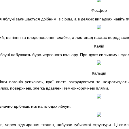
Фосфор
 яблуні залишається дрібним, з сірим, а в деяких випадках навіть п
ий, цвітіння та плодоношення слабке, а листопад настає передчасн
Калій
яблуні набувають буро-червоного кольору. При дуже сильному недолі
Кальцій
івки пагонів усихають, краї листя закручуються та некротизуют
ликі, поверхневі, злегка вдавлені темно-коричневі плями.
значно дрібніші, ніж на плодах яблуні.
, через відмирання тканин, набуває губчастої структури. Ці симп