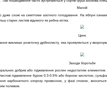
я. Такі пошкодження часто зустрічаються у сортів груші Боскова пля
Магній
 дуже схожі на симптоми азотного голодування. На яблуні ознаки
ьш старих листків відомого як рибна кістка.
Цинк
ння викликає розеточну дрібнолисту, яка проявляється у вкорочуванн
Заходи боротьби
неральних добрив або підживлення рослин недостатнім елементом.
листові підживлення бурою 0.3-0.5% або борною кислотою, сульфат
ня карбонатного хлорозу провесною, у фазі спокою, вноситься 
ним поливом.