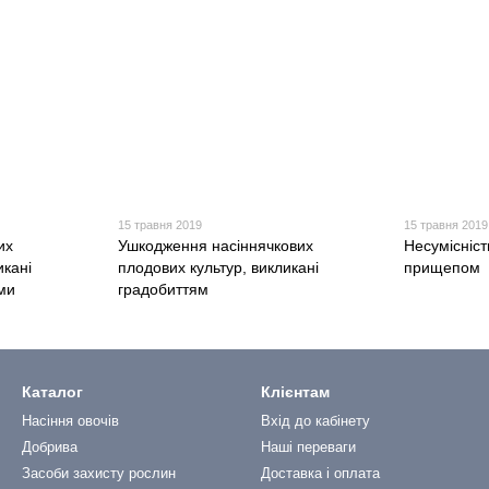
15 травня 2019
15 травня 2019
их
Ушкодження насіннячкових
Несумісніст
икані
плодових культур, викликані
прищепом
ми
градобиттям
Каталог
Клієнтам
Насіння овочів
Вхід до кабінету
Добрива
Наші переваги
Засоби захисту рослин
Доставка і оплата