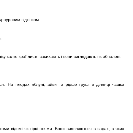
урпуровим відтінком.
о.
ку калію краї листя засихають і вони виглядають як обпалені.
ься. На плодах яблуні, айви та рідше груші в ділянці чашки
томи відомі як гіркі плями. Вони виявляються в садах, в яких