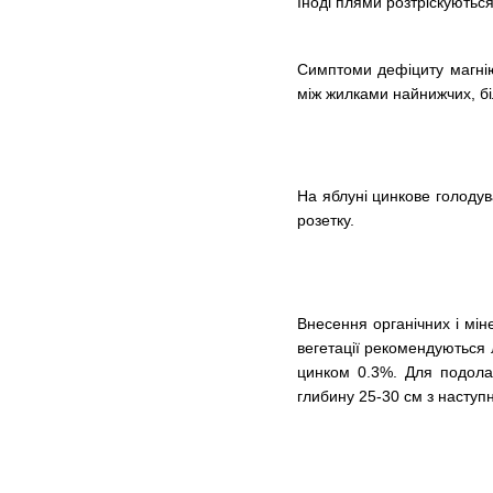
Іноді плями розтріскуютьс
Симптоми дефіциту магнію
між жилками найнижчих, біл
На яблуні цинкове голодува
розетку.
Внесення органічних і мі
вегетації рекомендуються 
цинком 0.3%. Для подолан
глибину 25-30 см з наступ