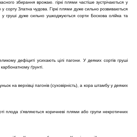
дчасного збирання врожаю. гіркі плями частіше зустрічаються у
е у сорту Златна чудова. Гіркі плями дуже сильно розвиваються
 у груші дуже сильно ушкоджуються сорти Боскова олійка та
великому дефіциті усихають цілі пагони. У деяких сортів груші
карбонатному ґрунті.
ньок на верхівці пагонів (суховірність), а кора штамбу у деяких
оті плода з'являються коричневі плями або групи некротичних