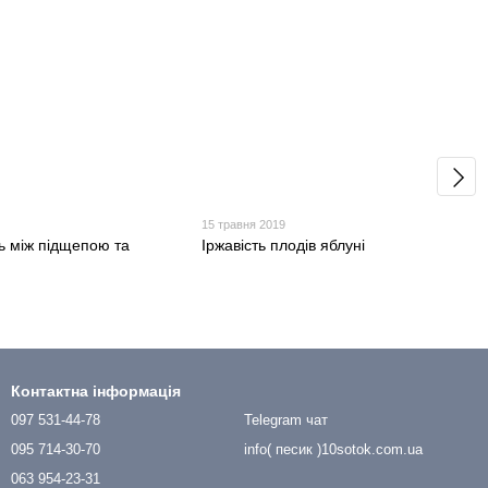
15 травня 2019
ь між підщепою та
Іржавість плодів яблуні
Контактна інформація
097 531-44-78
Telegram чат
095 714-30-70
info( песик )10sotok.com.ua
063 954-23-31