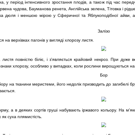
йна, у період інтенсивного зростання плодів, а також під час пере
ервена чудова, Бауманова ренета, Англійська зелена, Тітовка і рідш
ка дюля і меншою мірою у Сферичної та Яблукоподібної айви, а
Залізо
я на верхівках пагонів у вигляді хлорозу листя.
а листя повністю біліє, і з'являється крайовий некроз. При дуже 
наки хлорозу, особливо у випадках, коли рослини вирощуються на 
Бор
бору на тканини меристеми, його недолік призводить до загибелі бру
увається.
му, а в деяких сортів груші набувають іржавого кольору. На м'як
х як суха плямистість.