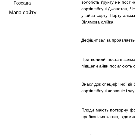
вологість ґрунту не пості
Розсада
сортів яблуні Джонатан, Ч
Мапа сайту
у айви сорту Португальсь
Вілямова олійка.
Дефіцит заліза проявляєтьс
При великій нестачі заліз
підщепи айви посилюють оз
Внаслідок специфічної дії 
сортів яблуні червоніє і зд
Плоди мають потворну фор
пробковілих клітин, відоми