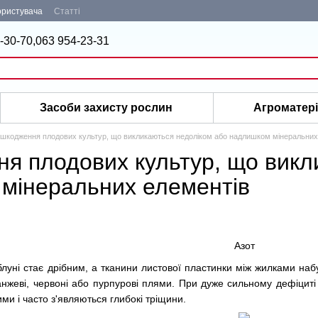
ористувача
Статті
-30-70,
063 954-23-31
Засоби захисту рослин
Агроматер
шкодження плодових культур, що викликаються недоліком або надлишком мінеральних
я плодових культур, що викл
мінеральних елементів
Азот
блуні стає дрібним, а тканини листової пластинки між жилками на
ранжеві, червоні або пурпурові плями. При дуже сильному дефіцит
и і часто з'являються глибокі тріщини.