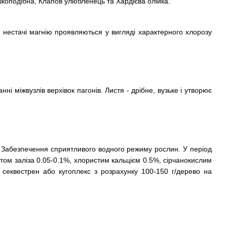
шкоподібна, Клапов улюбленець та Хардієва олійка.
 нестачі магнію проявляються у вигляді характерного хлорозу
і міжвузлів верхівок пагонів. Листя - дрібне, вузьке і утворює
 Забезпечення сприятливого водного режиму рослин. У період
ом заліза 0.05-0.1%, хлористим кальцієм 0.5%, сірчанокислим
секвестрен або кугоплекс з розрахунку 100-150 г/дерево на