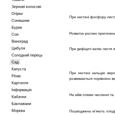
Зернові колосові
Огірки
При нестачі фосфору листя
Соняшник
Буряк
Розвиток рослин пригнічен
Соя
Виноград
Цибуля
При дефіциті калію листя 
Солодкий перець
Сад
Капуста
При нестачі кальцію верх
Ріпак
розвиваються порівняно ве
Картопля
Інформація
На айві плями численні та 
Кабачки
Баклажани
Морква
Пошкоджена м'якоть плодів