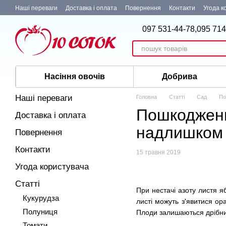
Перейти до основного контенту
Наші переваги
Доставка і оплата
Повернення
Контакти
Угода к
097 531-44-78,
095 714
Насіння овочів
Добрива
Наші переваги
Головна
Статті
Сад
По
Пошкодженн
Доставка і оплата
надлишком 
Повернення
Контакти
15 травня 2019
Угода користувача
Статті
При нестачі азоту листя я
Кукурудза
листі можуть з'явитися о
Полуниця
Плоди залишаються дрібним
Томати