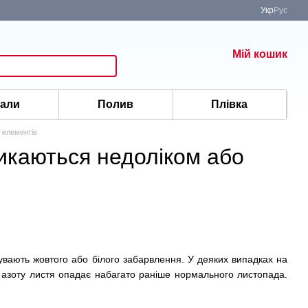
Укр
Рус
Мій кошик
іали
Полив
Плівка
 елементів
икаються недоліком або
бувають жовтого або білого забарвлення. У деяких випадках на
і азоту листя опадає набагато раніше нормального листопада.