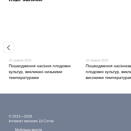
15 травня 2019
15 травня 2019
Пошкодження насіння плодових
Пошкодження насіннєв
культур, викликані низькими
плодових культур, викл
температурами
високими температура
© 2012—2026
Інтернет магазин 10 Соток
Мобільна версія