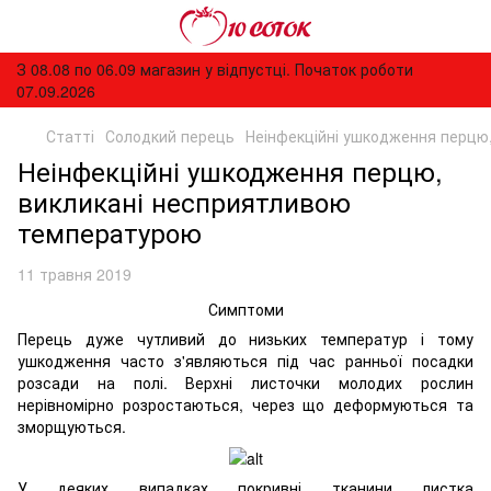
З 08.08 по 06.09 магазин у відпустці. Початок роботи
07.09.2026
Статті
Солодкий перець
Неінфекційні ушкодження перцю
Неінфекційні ушкодження перцю,
викликані несприятливою
температурою
11 травня 2019
Симптоми
Перець дуже чутливий до низьких температур і тому
ушкодження часто з'являються під час ранньої посадки
розсади на полі. Верхні листочки молодих рослин
нерівномірно розростаються, через що деформуються та
зморщуються.
У деяких випадках покривні тканини листка