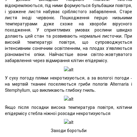
відокремлюються, під ними формуються бульбашки повітря,
і уражене листя набуває сріблястого забарвлення. Старе
листя іноді червоніє. Пошкодження перцю низькими
температурами дуже схоже на хвороби вірусного
походження. У сприятливих умовах рослини швидко
долають цей стан та розвивають нормальні листочки. При
високій температурі повітря, що супроводжується
інтенсивним сонячним освітленням, на плодах з'являються
різноманітні опіки. Найчастіше вони світло-жовтуватого
забарвлення через відмирання клітин епідермісу.
У суху погоду плями некротизуються, а за вологої погоди -
на мертвій тканині поселяються гриби пологів Alternaria і
Stemphylium, що викликають глибоку гниль.
Якщо після посадки висока температура повітря, клітини
епідермісу стебла ніжної розсади некротизуються
Заходи боротьби