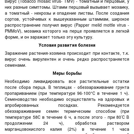
Вирус (Tobacco mosaic virus- TMV) - томатный и перцовый, у
них разные симптомы. Штамм перцовый вызывает мозаику,
а томатный - некрозы и опадение листвы. После создания
сортов, устойчивых к вышеуказанным штаммам, широкое
распространение получил вирус (Papper meild mottle virus -
PMMoV), мозаика которого на перце проявляется в легкой
форме, и он заражает только эту культуру.
Условия развития болезни
Заражение растения-хозяина происходит при контакте, т.к.
вирус очень вирулентен и очень редко распространяется
семенами.
Меры борьбы
Необходимо ликвидировать все растительные остатки
после сбора перца. В теплицах - обеззараживание грунта
пропариванием (при температуре 96-100°С в течение 1 ч).
Семеноводство необходимо осуществлять на здоровых и
апробированных посадках. Рекомендуется
обеззараживание семян термическим способом (при
температуре 58С в течение 6 ч, а после этого - при 80’С В
продолжении 24 ч), обработка раствором
марганцовокислого калия (2%) в течение 1 часа