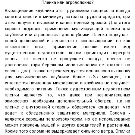
Пленка или агроволокно?
Выращивание клубники это трудоемкий процесс, и всегда
хочется свести к минимуму затраты труда и средств, при
этом получить высокий и качественный урожай. Для этого
хорошо подходит применение мульчирующей пленки для
клубники или агроволокна для клубники. Пленка подкупает
своей дешевизной и легкостью в использовании, но как
показывает опыт, применение пленки имеет ряд
существенных недостатков: летом происходит перегрев
почвы, т.к пленка не пропускает воздух, пленка не
долговечна (при бережном использовании ее хватает на
сезон - два), также не рекомендуется использовать пленку
для мульчирования клубники более 1-2-х месяцев, т.к
угнетается почвенная микрофлора и клубника не получает
необходимого питания. Также существенным недостатком
пленки является то, что даже при незначительных
заморозках необходим дополнительный обогрев, т.к на
пленке с внутренней стороны образуется конденсат, что
ведет к обледенению защитного материала. Солома -
является хорошим теплоизолятором, но ее использование
может привлечь мышей и других вредителей к растениям.
Кроме того солома не выдерживает сильного ветра. Опилки