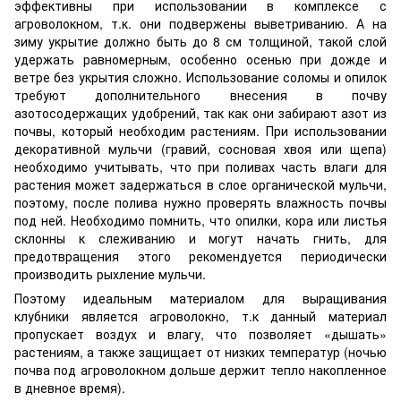
эффективны при использовании в комплексе с
агроволокном, т.к. они подвержены выветриванию. А на
зиму укрытие должно быть до 8 см толщиной, такой слой
удержать равномерным, особенно осенью при дожде и
ветре без укрытия сложно. Использование соломы и опилок
требуют дополнительного внесения в почву
азотосодержащих удобрений, так как они забирают азот из
почвы, который необходим растениям. При использовании
декоративной мульчи (гравий, сосновая хвоя или щепа)
необходимо учитывать, что при поливах часть влаги для
растения может задержаться в слое органической мульчи,
поэтому, после полива нужно проверять влажность почвы
под ней. Необходимо помнить, что опилки, кора или листья
склонны к слеживанию и могут начать гнить, для
предотвращения этого рекомендуется периодически
производить рыхление мульчи.
Поэтому идеальным материалом для выращивания
клубники является агроволокно, т.к данный материал
пропускает воздух и влагу, что позволяет «дышать»
растениям, а также защищает от низких температур (ночью
почва под агроволокном дольше держит тепло накопленное
в дневное время).