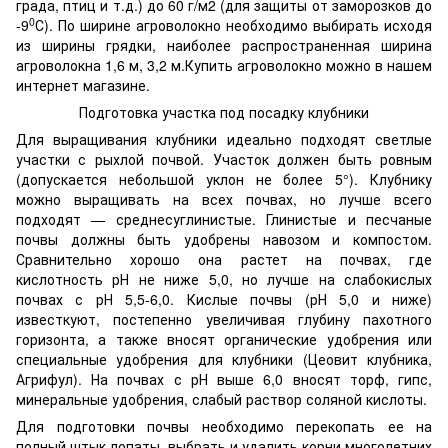
града, птиц и т.д.) до 60 г/м2 (для защиты от заморозков до
0
-9
С). По ширине агроволокно необходимо выбирать исходя
из ширины грядки, наиболее распространенная ширина
агроволокна 1,6 м, 3,2 м.Купить агроволокно можно в нашем
интернет магазине.
Подготовка участка под посадку клубники
Для выращивания клубники идеально подходят светлые
участки с рыхлой почвой. Участок должен быть ровным
(допускается небольшой уклон не более 5°). Клубнику
можно выращивать на всех почвах, но лучше всего
подходят — среднесуглинистые. Глинистые и песчаные
почвы должны быть удобрены навозом и компостом.
Сравнительно хорошо она растет на почвах, где
кислотность рН не ниже 5,0, но лучше на слабокислых
почвах с рН 5,5-6,0. Кислые почвы (рН 5,0 и ниже)
известкуют, постепенно увеличивая глубину пахотного
горизонта, а также вносят органические удобрения или
специальные удобрения для клубники (Цеовит клубника,
Агрифул). На почвах с рН выше 6,0 вносят торф, гипс,
минеральные удобрения, слабый раствор соляной кислоты.
Для подготовки почвы необходимо перекопать ее на
полный штык лопаты, выбрать и удалить корни многолетних