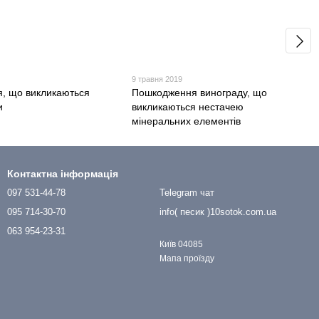
9 травня 2019
, що викликаються
Пошкодження винограду, що
и
викликаються нестачею
мінеральних елементів
Контактна інформація
097 531-44-78
Telegram чат
095 714-30-70
info( песик )10sotok.com.ua
063 954-23-31
Київ 04085
Мапа проїзду