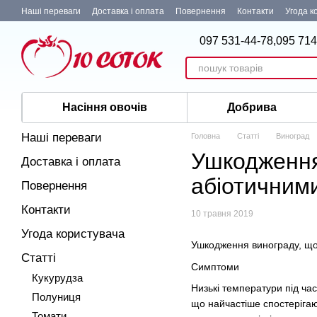
Перейти до основного контенту
Наші переваги
Доставка і оплата
Повернення
Контакти
Угода к
097 531-44-78,
095 714
Насіння овочів
Добрива
Наші переваги
Головна
Статті
Виноград
Ушкодження
Доставка і оплата
абіотичним
Повернення
Контакти
10 травня 2019
Угода користувача
Ушкодження винограду, щ
Статті
Симптоми
Кукурудза
Низькі температури під час
Полуниця
що найчастіше спостеріга
Томати