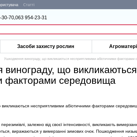
ористувача
Статті
-30-70,
063 954-23-31
Засоби захисту рослин
Агроматер
Ушкодження винограду, що викликаються несприятливими абіотичними факторами 
 винограду, що викликаютьс
и факторами середовища
о викликаються несприятливими абіотичними факторами середови
 перезимівлі, залежно від своєї інтенсивності, викликають вимерзан
ються, виражаються у вимерзанні зимових очок. Пошкодження низь