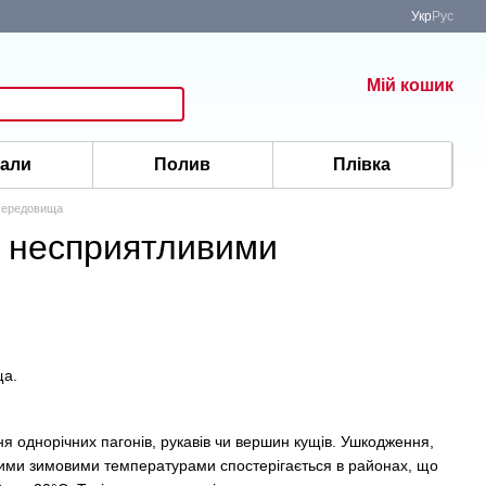
Укр
Рус
Мій кошик
іали
Полив
Плівка
середовища
я несприятливими
ща.
ня однорічних пагонів, рукавів чи вершин кущів. Ушкодження,
кими зимовими температурами спостерігається в районах, що