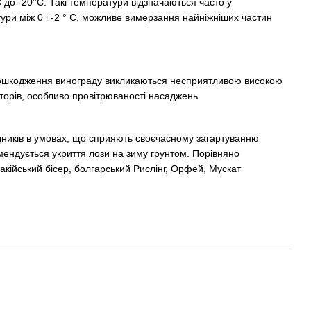
 до -20°С. Такі температури відзначаються часто у
ури між 0 і -2 ° С, можливе вимерзання найніжніших частин
д. Пошкодження винограду викликаються несприятливою високою
кторів, особливо провітрюваності насаджень.
адників в умовах, що сприяють своєчасному загартуванню
ндується укриття лози на зиму грунтом. Порівняно
кійський бісер, болгарський Рислінг, Орфей, Мускат