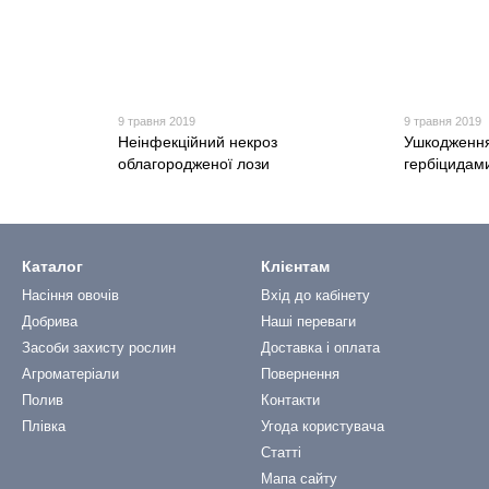
9 травня 2019
9 травня 2019
Неінфекційний некроз
Ушкодження
облагородженої лози
гербіцидам
Каталог
Клієнтам
Насіння овочів
Вхід до кабінету
Добрива
Наші переваги
Засоби захисту рослин
Доставка і оплата
Агроматеріали
Повернення
Полив
Контакти
Плівка
Угода користувача
Статті
Мапа сайту