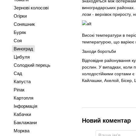
знаходяться між ізотермам
Зернові колосові
виноградарських районах. 
лози - верхівок приросту, 
Огірки
Соняшник
Буряк
Високі температури в пері
Соя
температурою, що варіює ві
Виноград
Заходи боротьби
Цибуля
Відповідне районування ку
Солодкий перець
рослин. У випадках, коли
Сад
холодостійкими сортами є 
Кайлашки, Ахелой, Бісер, 
Капуста
Ріпак
Картопля
Інформація
Кабачки
Новий коментар
Баклажани
Морква