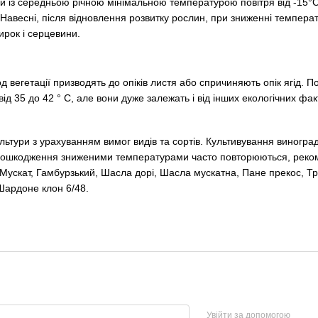
и із середньою річною мінімальною температурою повітря від -15°С
Навесні, після відновлення розвитку рослин, при зниженні температ
нирок і серцевини.
од вегетації призводять до опіків листя або спричиняють опік ягі
д 35 до 42 ° С, але вони дуже залежать і від інших екологічних фа
льтури з урахуванням вимог видів та сортів. Культивування виногр
 пошкодження зниженими температурами часто повторюються, рекоме
Мускат, Гамбурзький, Шасла дорі, Шасла мускатна, Пане прекос, Тра
Шардоне клон 6/48.
Увійти за допомогою