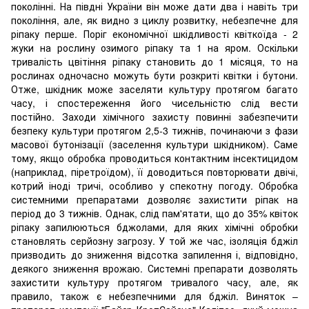
поколінні. На півдні України він може дати два і навіть три
покоління, але, як видно з циклу розвитку, небезпечне для
ріпаку перше. Поріг економічної шкідливості квіткоїда - 2
жуки на рослину озимого ріпаку та 1 на яром. Оскільки
тривалість цвітіння ріпаку становить до 1 місяця, то на
рослинах одночасно можуть бути розкриті квітки і бутони.
Отже, шкідник може заселяти культуру протягом багато
часу, і спостереження його чисельністю слід вести
постійно. Заходи хімічного захисту повинні забезпечити
безпеку культури протягом 2,5-3 тижнів, починаючи з фази
масової бутонізації (заселення культури шкідником). Саме
тому, якщо обробка проводиться контактним інсектицидом
(наприклад, піретроїдом), її доводиться повторювати двічі,
котрий іноді тричі, особливо у спекотну погоду. Обробка
системними препаратами дозволяє захистити ріпак на
період до 3 тижнів. Однак, слід пам'ятати, що до 35% квіток
ріпаку запилюються бджолами, для яких хімічні обробки
становлять серйозну загрозу. У той же час, ізоляція бджіл
призводить до зниження відсотка запилення і, відповідно,
деякого зниження врожаю. Системні препарати дозволять
захистити культуру протягом тривалого часу, але, як
правило, також є небезпечними для бджіл. Виняток –