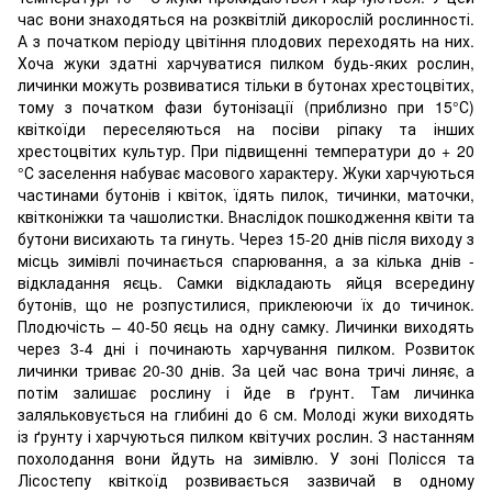
час вони знаходяться на розквітлій дикорослій рослинності.
А з початком періоду цвітіння плодових переходять на них.
Хоча жуки здатні харчуватися пилком будь-яких рослин,
личинки можуть розвиватися тільки в бутонах хрестоцвітих,
тому з початком фази бутонізації (приблизно при 15°С)
квіткоїди переселяються на посіви ріпаку та інших
хрестоцвітих культур. При підвищенні температури до + 20
°С заселення набуває масового характеру. Жуки харчуються
частинами бутонів і квіток, їдять пилок, тичинки, маточки,
квітконіжки та чашолистки. Внаслідок пошкодження квіти та
бутони висихають та гинуть. Через 15-20 днів після виходу з
місць зимівлі починається спарювання, а за кілька днів -
відкладання яєць. Самки відкладають яйця всередину
бутонів, що не розпустилися, приклеюючи їх до тичинок.
Плодючість – 40-50 яєць на одну самку. Личинки виходять
через 3-4 дні і починають харчування пилком. Розвиток
личинки триває 20-30 днів. За цей час вона тричі линяє, а
потім залишає рослину і йде в ґрунт. Там личинка
заляльковується на глибині до 6 см. Молоді жуки виходять
із ґрунту і харчуються пилком квітучих рослин. З настанням
похолодання вони йдуть на зимівлю. У зоні Полісся та
Лісостепу квіткоїд розвивається зазвичай в одному