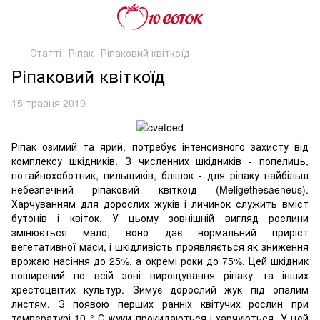
Статті
Ріпак
Ріпаковий квіткоїд
Ріпаковий квіткоїд
15 травня 2019
Ріпак озимий та ярий, потребує інтенсивного захисту від
комплексу шкідників. З численних шкідників - попелиць,
потайнохоботник, пильщиків, блішок - для ріпаку найбільш
небезпечний ріпаковий квіткоїд (Meligethesaeneus).
Харчуванням для дорослих жуків і личинок служить вміст
бутонів і квіток. У цьому зовнішній вигляд рослини
змінюється мало, воно дає нормальний приріст
вегетативної маси, і шкідливість проявляється як зниження
врожаю насіння до 25%, а окремі роки до 75%. Цей шкідник
поширений по всій зоні вирощування ріпаку та інших
хрестоцвітих культур. Зимує дорослий жук під опалим
листям. З появою перших ранніх квітучих рослин при
температурі 10 ° С жуки прокидаються і харчуються. У цей