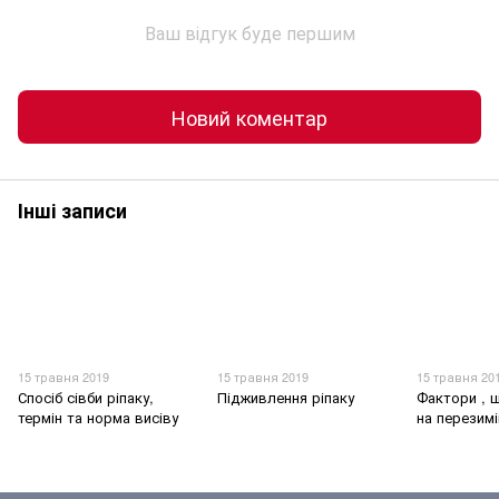
Ваш відгук буде першим
Новий коментар
Інші записи
15 травня 2019
15 травня 2019
15 травня 20
Спосіб сівби ріпаку,
Підживлення ріпаку
Фактори , 
термін та норма висіву
на перезим