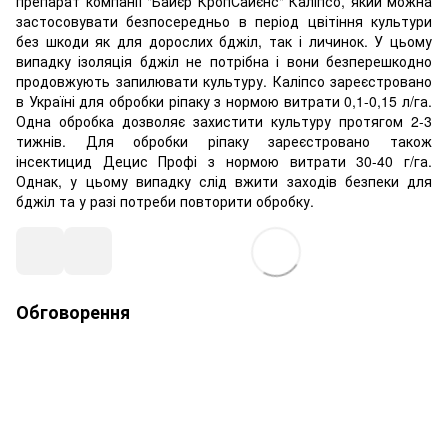
препарат компанії "Байєр КропСайєнс" Каліпсо, який можна
застосовувати безпосередньо в період цвітіння культури
без шкоди як для дорослих бджіл, так і личинок. У цьому
випадку ізоляція бджіл не потрібна і вони безперешкодно
продовжують запилювати культуру. Каліпсо зареєстровано
в Україні для обробки ріпаку з нормою витрати 0,1-0,15 л/га.
Одна обробка дозволяє захистити культуру протягом 2-3
тижнів. Для обробки ріпаку зареєстровано також
інсектицид Децис Профі з нормою витрати 30-40 г/га.
Однак, у цьому випадку слід вжити заходів безпеки для
бджіл та у разі потреби повторити обробку.
Обговорення