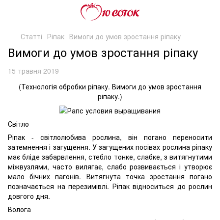
Статті
Ріпак
Вимоги до умов зростання ріпаку
Вимоги до умов зростання ріпаку
15 травня 2019
(Технологія обробки ріпаку. Вимоги до умов зростання
ріпаку.)
Світло
Ріпак - світлолюбива рослина, він погано переносити
затемнення і загущення. У загущених посівах рослина ріпаку
має бліде забарвлення, стебло тонке, слабке, з витягнутими
міжвузлями, часто вилягає, слабо розвивається і утворює
мало бічних пагонів. Витягнута точка зростання погано
позначається на перезимівлі. Ріпак відноситься до рослин
довгого дня.
Волога