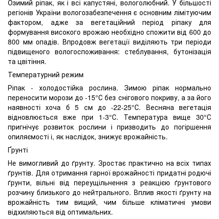
Озимий ріпак, як і всі капустяні, вологолюбний. У більшості
регіонів України вологозабезпечення є основним лімітуючим
фактором, адже за вегетаційний період ріпаку для
формування високого врожаю необхідно спожити від 600 до
800 мм опадів. Впродовж вегетації виділяють три періоди
підвищеного вологоспоживання: стеблування, бутонізація
та цвітіння.
Температурний режим
Ріпак - холодостійка рослина. Зимою ріпак нормально
переносити морози до -15°С без снігового покриву, а за його
наявності хоча б 5 см до -22-25°С. Весняна вегетація
відновлюється вже при 1-3°С. Температура вище 30°С
пригнічує розвиток рослини і призводить до погіршення
опиляємості і, як наслідок, знижує врожайність.
Ґрунті
Не вимогливий до ґрунту. Зростає практично на всіх типах
ґрунтів. Для отримання гарної врожайності придатні родючі
ґрунти, вільні від переущільнення з реакцією ґрунтового
розчину близького до нейтрального. Вплив якості ґрунту на
врожайність тим вищий, чим більше кліматичні умови
відхиляються від оптимальних.